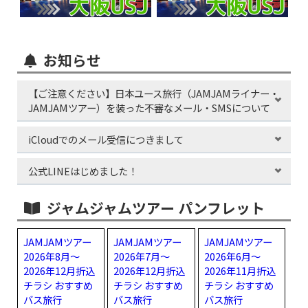
の昼食と＆絶景の「ふじさんデッキ」』 催行決定しました。
■8月13日出発 関東発 国内おすすめバス旅行『上野・東京発 夏
は夜☆ナイトマザー牧場を満喫「サマーナイトファーム」＆三
井アウトレットパーク木更津』 催行まであと少し!
お知らせ
■8月08日,22日出発 関東発 国内おすすめバス旅行『横浜発 納
涼！長瀞ライン下り＆縁結び風鈴＆小江戸「川越」散策』 催行
【ご注意ください】日本ユース旅行（JAMJAMライナー・
まであと少し!
JAMJAMツアー）を装った不審なメール・SMSについて
iCloudでのメール受信につきまして
公式LINEはじめました！
ジャムジャムツアー パンフレット
JAMJAMツアー
JAMJAMツアー
JAMJAMツアー
2026年8月～
2026年7月～
2026年6月～
2026年12月折込
2026年12月折込
2026年11月折込
チラシ おすすめ
チラシ おすすめ
チラシ おすすめ
バス旅行
バス旅行
バス旅行