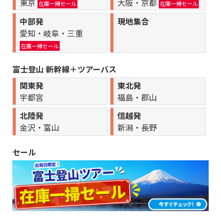
東京
大阪・京都
料理と12年に一度！午年に訪れる絵馬発祥の地・貴船神社』 催
在庫一掃セール
在庫一掃セール
行決定しました。
中部発
現地集合
■8月08日,16日,22日出発 中部発 国内おすすめバス旅行『中部
愛知・岐阜・三重
発 2,612mの雄大な大自然！日本百名山を散策！超絶景！夏の
避暑地！中央アルプス「千畳敷カール」たっぷり3.5時間ハイキ
在庫一掃セール
ング！』 催行決定しました。
富士登山 新幹線＋ツアーバス
■8月08日,09日,10日,11日,12日,13日,15日,17日,22日,26日,29
日出発 中部発 国内おすすめバス旅行『中部発 憧れの山岳リゾ
関東発
東北発
ート 上高地日帰りの旅 約4時間滞在！』 催行決定しました。
宇都宮
福島・郡山
■9月02日,04日,05日,06日,07日,11日,14日,20日出発 中部発 国
内おすすめバス旅行『中部発 憧れの山岳リゾート 上高地日帰
北陸発
信越発
りの旅 約4時間滞在！』 催行決定しました。
金沢・富山
新潟・長野
■8月17日出発 中部発 国内おすすめバス旅行『中部発 古い歴史
と伝統の大迫力花火絵巻 熊野大花火大会 ＜日帰り夜行プラン
セール
＞』 催行決定しました。
■10月31日出発 中部発 国内おすすめバス旅行『中部発 世界の
約1,000点の名画を一同に満喫！あの有名絵画を見て！触れ
て！撮って！大塚国際美術館 たっぷり3.5時間滞在』 催行決定
しました。
■11月03日出発 中部発 国内おすすめバス旅行『中部発 フラン