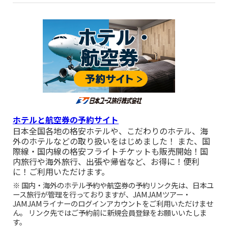
■8月08日出発 関東発 国内おすすめバス旅行『【8/8催行決
定】西船橋発 群馬で社会科見学！3つの工場めぐり＆人気道の
駅「ららん藤岡」』 催行決定しました。
■8月22日出発 関東発 国内おすすめバス旅行『【8/22催行決
定】西船橋発 富士山五合目ドライブ＆桔梗信玄餅詰め放題＆巨
峰狩り』 催行決定しました。
■8月11日出発 関東発 国内おすすめバス旅行『【8/22催行決
定】西船橋発 富士山五合目ドライブ＆桔梗信玄餅詰め放題＆巨
峰狩り』 催行まであと少し!
ホテルと航空券の予約サイト
■9月20日出発 関東発 国内おすすめバス旅行『【9月20日 催行
決定】西船橋発 富士山五合目ドライブ＆桔梗信玄餅詰め放題＆
日本全国各地の格安ホテルや、こだわりのホテル、海
シャインマスカット狩り食べ放題』 催行決定しました。
外のホテルなどの取り扱いをはじめました！ また、国
際線・国内線の格安フライトチケットも販売開始！国
■8月08日,09日,10日,11日,12日,13日,14日,15日,16日,19日,20
内旅行や海外旅行、出張や帰省など、お得に！便利
日,21日,23日出発 関東発 国内おすすめバス旅行『【全日程催行
に！ご利用いただけます。
決定！】西船橋発 ひんやり天然クーラー♪神秘的な氷の洞窟
「鳴沢氷穴」探検＆桔梗信玄餅詰め放題＆巨峰狩り食べ放題』
※ 国内・海外のホテル予約や航空券の予約リンク先は、日本ユ
催行決定しました。
ース旅行が管理を行っておりますが、JAMJAMツアー・
JAMJAMライナーのログインアカウントをご利用いただけませ
■9月08日,11日,13日,19日,23日出発 関東発 国内おすすめバス
ん。 リンク先ではご予約前に新規会員登録をお願いいたしま
旅行『【全日程催行決定！】西船橋発 ひんやり天然クーラー♪
す。
神秘的な氷の洞窟「鳴沢氷穴」探検＆桔梗信玄餅詰め放題＆巨