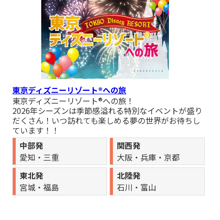
ラー「鳴沢氷穴」＆巨峰狩り食べ放題』 催行決定しました。
■8月08日,09日,10日,11日,12日,13日,14日,15日,16日,19日,20
日,21日,23日出発 関東発 国内おすすめバス旅行『【全日程催行
決定！】東京発 ひんやり天然クーラー♪神秘的な氷の洞窟「鳴
沢氷穴」探検＆桔梗信玄餅詰め放題＆巨峰狩り食べ放題』 催行
決定しました。
■8月08日,11日,13日出発 関東発 国内おすすめバス旅行
『8/8.11.13.9/26催行決定】西船橋・東京発 日帰り上高地バス
東京ディズニーリゾート®への旅
ツアー』 催行決定しました。
東京ディズニーリゾート®への旅！
■8月15日,22日出発 関東発 国内おすすめバス旅行
2026年シーズンは季節感溢れる特別なイベントが盛り
『8/8.11.13.9/26催行決定】西船橋・東京発 日帰り上高地バス
だくさん！いつ訪れても楽しめる夢の世界がお待ちし
ツアー』 催行まであと少し!
ています！！
■9月26日出発 関東発 国内おすすめバス旅行『8/8.11.13.9/26催
中部発
関西発
行決定】西船橋・東京発 日帰り上高地バスツアー』 催行決定し
ました。
愛知・三重
大阪・兵庫・京都
■8月10日出発 関東発 国内おすすめバス旅行『【8/10催行決
東北発
北陸発
定】東京発 100万本の黄色い絶景「益子ひまわり畑」＆巨大地
宮城・福島
石川・富山
下神殿「大谷資料館」』 催行決定しました。
■8月13日出発 関東発 国内おすすめバス旅行『【8/10催行決
定】東京発 100万本の黄色い絶景「益子ひまわり畑」＆巨大地