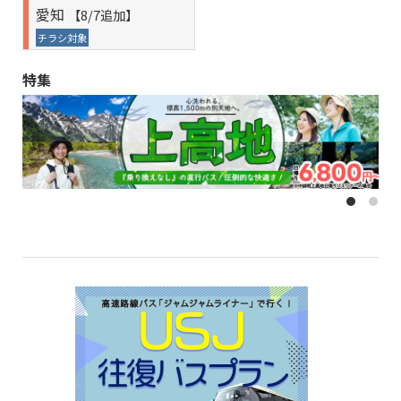
愛知
【8/7追加】
り夜行プラン＞』 催行決定しました。
チラシ対象
■8月09日,11日出発 中部発 国内おすすめバス旅行『中部発 3つ
のビュースポットから撮影！憧れのきかんしゃトーマス号！乗
車体験！』 催行決定しました。
特集
■8月07日,10日,14日,18日,21日,25日,28日出発 関西発 国内おす
すめバス旅行『関西発 憧れの山岳リゾート 夜行バスで行く上
高地日帰りの旅 約8時間滞在！』 催行決定しました。
■8月12日,20日出発 関西発 国内おすすめバス旅行『関西発 大
塚国際美術館たっぷり5時間滞在＆人気の道の駅くるくるなる
と』 催行決定しました。
■8月29日出発 関東発 国内おすすめバス旅行『【8/29催行決
定】西船橋・新宿発 日本三大花火！大曲 全国花火競技大会＆
日本三景「松島」を巡る旅（イス席／夕食付）』 催行決定しま
した。
■8月15日出発 関東発 国内おすすめバス旅行『【8/15催行決
定】新宿発 打ち上げ数日本最大級！諏訪湖祭 湖上花火大会
【商連特別席】＜日帰り夜行プラン＞』 催行決定しました。
■8月15日出発 関東発 国内おすすめバス旅行『【8/15催行決
定】西船橋・新宿発 打ち上げ数日本最大級！諏訪湖祭 湖上花
火大会＆高原リゾート「軽井沢」を巡る旅』 催行決定しまし