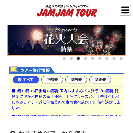
すべて
中部発
関西発
関東発
■8月10日,16日出発 中部発 国内おすすめバス旅行『中部発 琵
琶湖に浮かぶ神秘の島「沖島」上陸クルーズと近江牛食べ比べ
しゃぶしゃぶ・近江牛塩釜肉の寿司食べ放題！』 催行決定しま
した。
■9月28日出発 中部発 国内おすすめバス旅行『中部発 琵琶湖に
浮かぶ神秘の島「沖島」上陸クルーズと近江牛食べ比べしゃぶ
しゃぶ・近江牛塩釜肉の寿司食べ放題！』 催行決定しました。