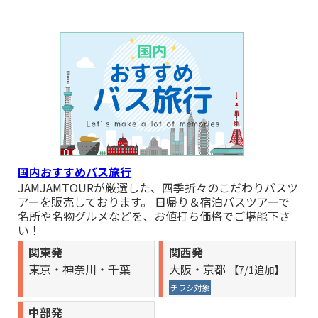
スで修業したシェフが作る「薬膳料理」に季節の植物が彩る英
国式庭園ローザンベリー多和田へ！』 催行決定しました。
■8月15日出発 中部発 国内おすすめバス旅行『中部発 諏訪湖の
湖上から上がる大迫力の花火！ 諏訪湖祭 湖上花火大会と白馬
山麓＜宿泊プラン＞』 催行決定しました。
■8月09日出発 中部発 国内おすすめバス旅行『中部発 2階建て
ゴンドラに乗って雲上の世界へ 新穂高ロープウェイ日帰りの
旅』 催行決定しました。
■8月12日,19日,26日,29日出発 中部発 国内おすすめバス旅行
『中部発 マイカーでは行けない！日本百名山のひとつ！標高
2,702mまでバスで行けちゃう！乗鞍スカイラインと乗鞍岳！』
国内おすすめバス旅行
催行決定しました。
JAMJAMTOURが厳選した、四季折々のこだわりバスツ
■9月13日,23日出発 中部発 国内おすすめバス旅行『中部発 マ
アーを販売しております。 日帰り＆宿泊バスツアーで
イカーでは行けない！日本百名山のひとつ！標高2,702mまでバ
名所や名物グルメなどを、お値打ち価格でご堪能下さ
スで行けちゃう！乗鞍スカイラインと乗鞍岳！』 催行決定しま
い！
した。
関東発
関西発
■8月11日,14日,20日,22日,23日,24日出発 中部発 国内おすすめ
東京・神奈川・千葉
大阪・京都
【7/1追加】
バス旅行『中部発 お得！お手軽！お土産たっぷり！魅惑のフル
ーツ狩り体験！』 催行決定しました。
チラシ対象
■8月15日出発 中部発 国内おすすめバス旅行『中部発 諏訪湖の
中部発
湖上から上がる大迫力の花火！ 諏訪湖祭 湖上花火大会＜日帰