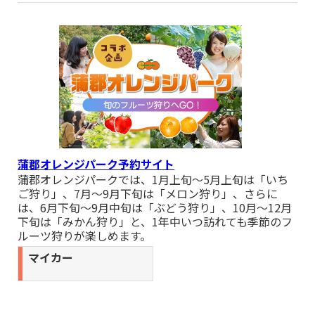
下神殿「大谷資料館」』 催行まであと少し!
■10月31日出発 関東発 国内おすすめバス旅行『【10/31催行決
定！】東京・上野発 2026年秋「益子陶器市」日帰りツアー』
催行決定しました。
■9月26日出発 関東発 国内おすすめバス旅行『【催行決定】四
街道・東京発 音と光のシンクロ！圧巻のミュージックスターマ
イン「大洗海上花火大会」日帰りツアー』 催行決定しました。
■9月05日,09日出発 関東発 国内おすすめバス旅行『東京発
【早割・9/5、9催行決定】秋の大人気企画！「シャインマスカ
ット狩り」食べ放題＆日本三大和牛「近江牛すき焼き御膳」の
昼食と＆絶景の「ふじさんデッキ」』 催行決定しました。
蒲郡オレンジパーク予約サイト
蒲郡オレンジパークでは、1月上旬～5月上旬は「いち
■8月09日,10日,13日,15日,22日,24日,28日出発 関東発 国内おす
ご狩り」、7月～9月下旬は「メロン狩り」、さらに
すめバス旅行『【8/9.10.13.15.22.24.28催行決定】東京・新宿発
は、6月下旬～9月中旬は「ぶどう狩り」、10月～12月
スパリゾートハワイアンズ日帰りツアー』 催行決定しました。
下旬は「みかん狩り」と、1年中いつ訪れても季節のフ
■8月08日,19日,20日,23日,29日出発 関東発 国内おすすめバス
ルーツ狩りが楽しめます。
旅行『【8/9.10.13.15.22.24.28催行決定】東京・新宿発 スパリ
ゾートハワイアンズ日帰りツアー』 催行まであと少し!
マイカー
■8月09日出発 関東発 国内おすすめバス旅行『西船橋発 山梨味
覚満喫旅！ 「ぶどう」と「桃」のW果物狩り＆「甲州三大ブラ
ンド肉食べ比べ御膳」＆絶景の「ふじさんデッキ」』 催行まで
あと少し!