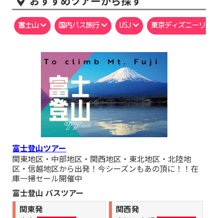
おすすめツアーから探す
■9月18日,20日,22日,27日出発 中部発 国内おすすめバス旅行
『中部発 秋の味覚！中津川マロンパークで栗拾い！大人気のち
こり村ランチブッフェ！』 催行決定しました。
富士山
国内バス旅行
USJ
東京ディズニーリゾ
■8月10日,29日出発 中部発 国内おすすめバス旅行『中部発 巨
大生物のロマンと恐竜愛 大迫力の福井県立恐竜博物館とそば打
ち体験』 催行決定しました。
■9月06日,12日出発 中部発 国内おすすめバス旅行『中部発 巨
大生物のロマンと恐竜愛 大迫力の福井県立恐竜博物館とそば打
ち体験』 催行決定しました。
■8月08日,13日,15日,30日出発 中部発 国内おすすめバス旅行
『中部発 ペルセウス座流星群を伊吹山から！星空ガイド付解説
付き！近江牛鉄板焼きと風鈴まつり』 催行決定しました。
■8月11日出発 中部発 国内おすすめバス旅行『中部発 約1,350
種の高山植物が彩る、天空の花畑へ！日本百名山「伊吹山」を
富士登山ツアー
ガイドと共にハイキング！』 催行決定しました。
関東地区・中部地区・関西地区・東北地区・北陸地
区・信越地区
から出発！今シーズンもあの頂に！！在
■8月07日,22日,29日出発 中部発 国内おすすめバス旅行『中部
庫一掃セール開催中
発 平均15℃前後の自然の冷蔵庫！迫力満点の観光放水 日本一
の黒部ダムを専門ガイドとめぐる！』 催行決定しました。
富士登山 バスツアー
■9月08日出発 中部発 国内おすすめバス旅行『中部発 個人では
関東発
関西発
行きにくい 人気の貴船で涼を愉しむ！京の奥座敷・貴船の川床