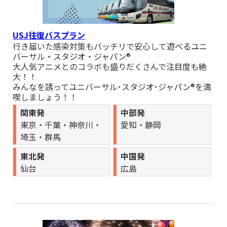
た。
■8月09日,24日出発 関東発 国内おすすめバス旅行『【8/5,9,24
催行決定】東京発 ナイアガラに酔いしれる！夜空を彩る「熱海
USJ往復バスプラン
海上花火大会」＆大迫力の「富士サファリパーク」 』 催行決
行き届いた感染対策もバッチリで安心して遊べるユニ
定しました。
バーサル・スタジオ・ジャパン®
大人気アニメとのコラボも盛りだくさんで注目度も絶
■8月09日出発 関東発 国内おすすめバス旅行『東京発 山梨味覚
満喫旅！ 「ぶどう」と「桃」のW果物狩り＆「甲州三大ブラン
大！！
ド肉食べ比べ御膳」＆絶景の「ふじさんデッキ」』 催行まであ
みんなを誘ってユニバーサル･スタジオ･ジャパン®を満
と少し!
喫しましょう！！
■8月08日出発 関東発 国内おすすめバス旅行『【8/8催行決
関東発
中部発
定】東京発 群馬で社会科見学！3つの工場めぐり＆人気道の駅
東京・千葉・神奈川・
愛知・静岡
「ららん藤岡」』 催行決定しました。
埼玉・群馬
■8月11日,22日出発 関東発 国内おすすめバス旅行『【8/11,22
催行決定】東京発 富士山五合目ドライブ＆桔梗信玄餅詰め放題
東北発
中国発
＆巨峰狩り』 催行決定しました。
仙台
広島
■9月20日出発 関東発 国内おすすめバス旅行『【9月20日 催行
決定】東京発 富士山五合目ドライブ＆桔梗信玄餅詰め放題＆シ
ャインマスカット狩り食べ放題』 催行決定しました。
■8月08日,09日,11日出発 関東発 国内おすすめバス旅行
『【8/8,11催行決定】東京発 富士山五合目ドライブ＆天然クー