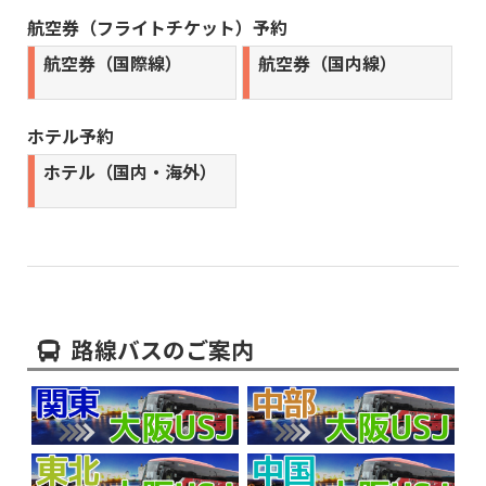
峰狩り食べ放題』 催行まであと少し!
航空券（フライトチケット）予約
■9月05日出発 関東発 国内おすすめバス旅行『【9/5催行決
航空券（国際線）
航空券（国内線）
定！】西船橋・東京発 納涼！長瀞ライン下り＆縁結び風鈴＆
「小江戸川越」散策』 催行決定しました。
■8月10日出発 関東発 国内おすすめバス旅行『【8/10催行決
ホテル予約
定】西船橋発 100万本の黄色い絶景「益子ひまわり畑」＆巨大
地下神殿「大谷資料館」』 催行決定しました。
ホテル（国内・海外）
■8月13日出発 関東発 国内おすすめバス旅行『【8/10催行決
定】西船橋発 100万本の黄色い絶景「益子ひまわり畑」＆巨大
地下神殿「大谷資料館」』 催行まであと少し!
■8月13日出発 関東発 国内おすすめバス旅行『西船橋・新宿発
標高1450メートルで楽しむ神秘の天体ショー！ペルセウス座流
星群観賞ツアー』 催行決定しました。
■9月21日出発 関東発 国内おすすめバス旅行『【9/21催行決
路線バスのご案内
定】西船橋発 秋の花咲く『ハイジの村ハロウィン祭り』＆桔梗
信玄餅詰め放題＆シャインマスカット狩り食べ放題』 催行決定
しました。
■9月05日,09日出発 関東発 国内おすすめバス旅行『西船橋発
【早割り・9/5、9催行決定】秋の大人気企画！「シャインマス
カット狩り」食べ放題＆日本三大和牛「近江牛すき焼き御膳」