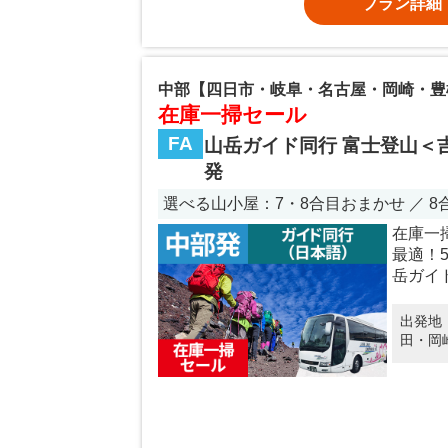
プラン詳細
中部【四日市・岐阜・名古屋・岡崎・豊
在庫一掃セール
FA
山岳ガイド同行 富士登山＜
発
選べる山小屋：7・8合目おまかせ ／ 
在庫一
最適！
岳ガイ
出発地
田・岡