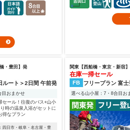
橋・豊田】発
関東【西船橋・東京・新宿】
在庫一掃セール
FB
田ルート＞2日間 午前発
フリープラン 富士
8合目おまかせ
選べる山小屋：7・8合目おま
掃セール！往復のバス+山小
帰り時の温泉入浴がセットに
お得なプラン
：
四日市・岐阜・名古屋・豊