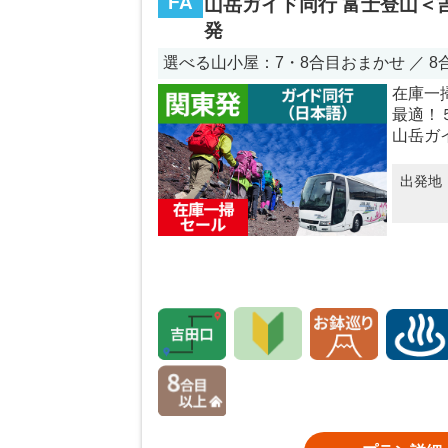
FA
山岳ガイド同行 富士登山＜
発
選べる山小屋：7・8合目おまかせ ／ 
在庫一
最適！
山岳ガ
出発地