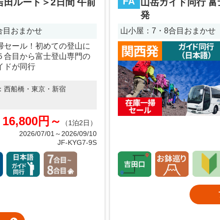
FA
吉田ルート＞2日間 午前
山岳ガイド同行 富
発
8合目おまかせ
山小屋：7・8合目おまかせ
掃セール！初めての登山に
５合目から富士登山専門の
イドが同行
：
西船橋・東京・新宿
16,800円～
（1泊2日）
2026/07/01～2026/09/10
JF-KYG7-9S