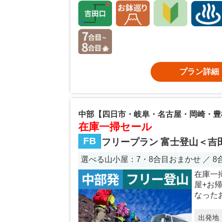
プラン詳細
中部【四日市・岐阜・名古屋・岡崎・豊
在庫一掃セール
FB
フリープラン 富士登山＜吉
選べる山小屋：7・8合目おまかせ ／ 
在庫一
屋+お
なった
出発地