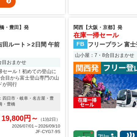
橋・豊田】発
関西【大阪・京都】発
在庫一掃セール
FB
吉田ルート＞2日間 午前
フリープラン 富士
山小屋：7・8合目おまかせ
8合目おまかせ
掃セール！初めての登山に
5合目から富士登山専門の山
ドが同行
：
四日市・岐阜・名古屋・豊
崎・豊橋
19,800円～
（1泊2日）
2026/07/01～2026/09/10
JF-CYG7-9S