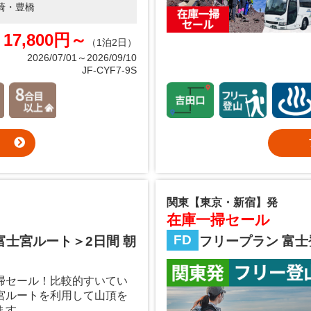
崎・豊橋
17,800円～
（1泊2日）
2026/07/01～2026/09/10
JF-CYF7-9S
関東【東京・新宿】発
在庫一掃セール
FD
富士宮ルート＞2日間 朝
フリープラン 富士
掃セール！比較的すいてい
宮ルートを利用して山頂を
ます。