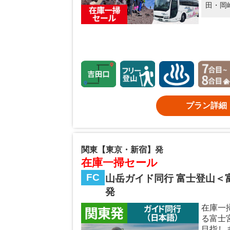
田・岡
プラン詳細
関東【東京・新宿】発
在庫一掃セール
FC
山岳ガイド同行 富士登山＜
発
在庫一
る富士
目指し