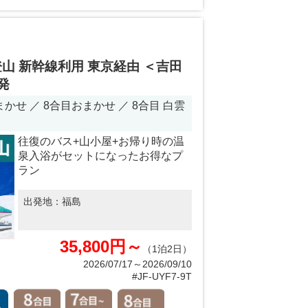
山 新幹線利用 東京経由 ＜吉田
発
せ ／ 8合目おまかせ ／ 8合目 白雲
）
往復のバス+山小屋+お帰り時の温
泉入浴がセットになったお得なプ
ラン
出発地：
福島
35,800円～
（1泊2日）
2026/07/17～2026/09/10
#JF-UYF7-9T