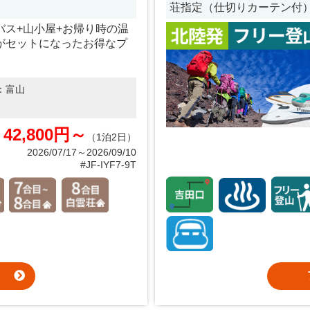
荘指定（仕切りカーテン付
バス+山小屋+お帰り時の温
がセットになったお得なプ
：
富山
42,800円～
（1泊2日）
2026/07/17～2026/09/10
#JF-IYF7-9T