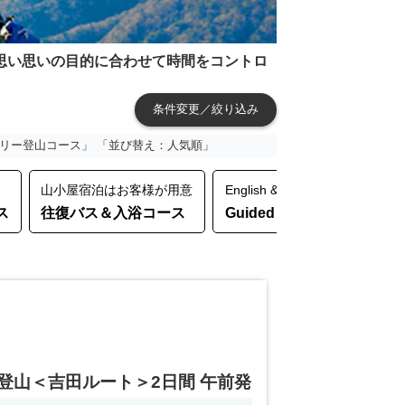
思い思いの目的に合わせて時間をコントロ
条件変更／絞り込み
フリー登山コース」 「並び替え：人気順」
山小屋宿泊はお客様が用意
English & Chinese Support
ス
往復バス＆入浴コース
Guided Moutain Tour
登山＜吉田ルート＞2日間 午前発