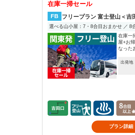
在庫一掃セール
FB
フリープラン 富士登山＜吉
選べる山小屋：7・8合目おまかせ ／ 
在庫一
屋+お
なった
出発地
プラン詳細