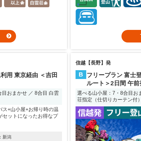
信越【長野】発
B
利用 東京経由 ＜吉田
フリープラン 富士登
ルート＞2日間 午前
目おまかせ ／ 8合目 白雲
選べる山小屋：7・8合目おまか
荘指定（仕切りカーテン付
バス+山小屋+お帰り時の温
がセットになったお得なプ
：
新潟