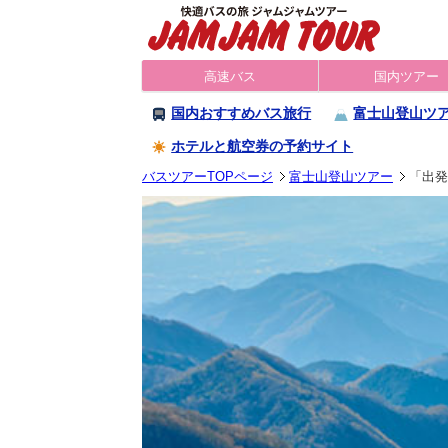
高速バス
国内ツアー
国内おすすめバス旅行
富士山登山ツ
ホテルと航空券の予約サイト
バスツアーTOPページ
富士山登山ツアー
「出発