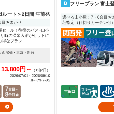
B
フリープラン 富士
田ルート＞2日間 午前発
選べる山小屋：7・8合目おまか
8合目おまかせ
荘指定（仕切りカーテン付
掃セール！往復のバス+山小
帰り時の温泉入浴がセットに
お得なプラン
：
西船橋・東京・新宿
13,800円～
（1泊2日）
2026/07/01～2026/09/10
JF-KYF7-9S