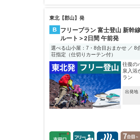
東北【郡山】発
B
フリープラン 富士登山 新幹線
ルート＞2日間 午前発
選べる山小屋：7・8合目おまかせ ／ 8合
荘指定（仕切りカーテン付）
往復の
泉入浴
ラン
出発地