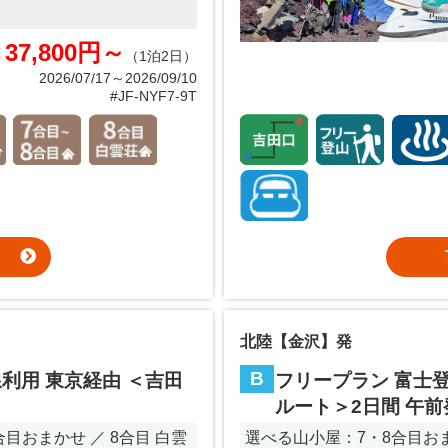
37,800円～
（1泊2日）
2026/07/17～2026/09/10
#JF-NYF7-9T
北陸【金沢】発
B
利用 東京経由 ＜吉田
フリープラン 富士登
ルート＞2日間 午前
目おまかせ ／ 8合目 白雲
選べる山小屋：7・8合目おまか