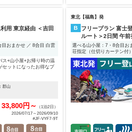
東北【福島】発
B
利用 東京経由 ＜吉田
フリープラン 富士登
ルート＞2日間 午前
目おまかせ ／ 8合目 白雲
選べる山小屋：7・8合目おまか
荘指定（仕切りカーテン付
バス+山小屋+お帰り時の温
がセットになったお得なプ
：
郡山
33,800円～
（1泊2日）
2026/07/17～2026/09/10
#JF-VYF7-9T