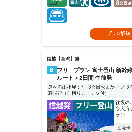
プラン詳細
信越【新潟】発
B
フリープラン 富士登山 新幹線
ルート＞2日間 午前発
選べる山小屋：7・8合目おまかせ ／ 8合
荘指定（仕切りカーテン付）
往復の
泉入浴
ラン
出発地