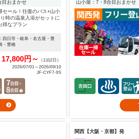
8合目おまかせ
山小屋：7・8合目おまかせ
掃セール！往復のバス+山小
帰り時の温泉入浴がセットに
お得なプラン
：
四日市・岐阜・名古屋・豊
崎・豊橋
17,800円～
（1泊2日）
2026/07/01～2026/09/10
JF-CYF7-9S
関西【大阪・京都】発