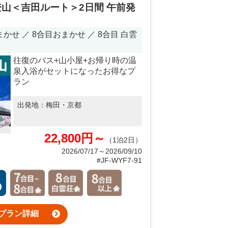
登山＜吉田ルート＞2日間 午前発
せ ／ 8合目おまかせ ／ 8合目 白雲
）
往復のバス+山小屋+お帰り時の温
泉入浴がセットになったお得なプ
ラン
出発地：
梅田・京都
22,800円～
（1泊2日）
2026/07/17～2026/09/10
#JF-WYF7-91
プラン詳細