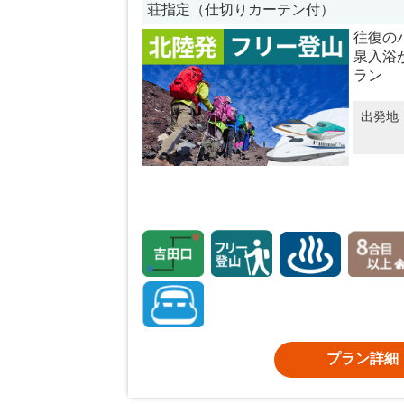
荘指定（仕切りカーテン付）
往復の
泉入浴
ラン
出発地
プラン詳細