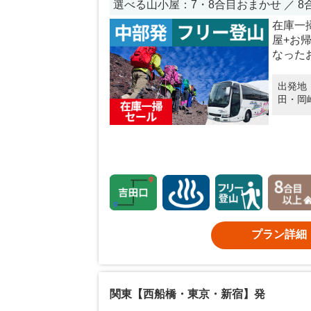
選べる山小屋：7・8合目おまかせ ／ 
在庫一
屋+お
なった
出発地
田・岡
プラン詳細
関東【西船橋・東京・新宿】発