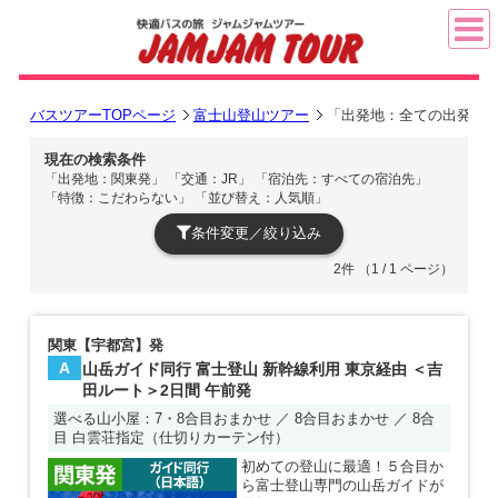
バスツアーTOPページ
富士山登山ツアー
「出発地：全ての出発地」
現在の検索条件
「出発地：関東発」 「交通：JR」 「宿泊先：すべての宿泊先」
「特徴：こだわらない」 「並び替え：人気順」
条件変更／絞り込み
2件 （1 / 1 ページ）
関東【宇都宮】発
A
山岳ガイド同行 富士登山 新幹線利用 東京経由 ＜吉
田ルート＞2日間 午前発
選べる山小屋：7・8合目おまかせ ／ 8合目おまかせ ／ 8合
目 白雲荘指定（仕切りカーテン付）
初めての登山に最適！５合目か
ら富士登山専門の山岳ガイドが