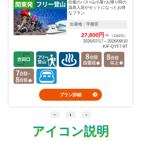
往復のバス+山小屋+お帰り時の
温泉入浴がセットになったお得
なプラン
出発地：
宇都宮
27,800円～
（1泊2日）
2026/07/17～2026/09/10
#JF-QYF7-9T
プラン詳細
«
1
»
アイコン説明