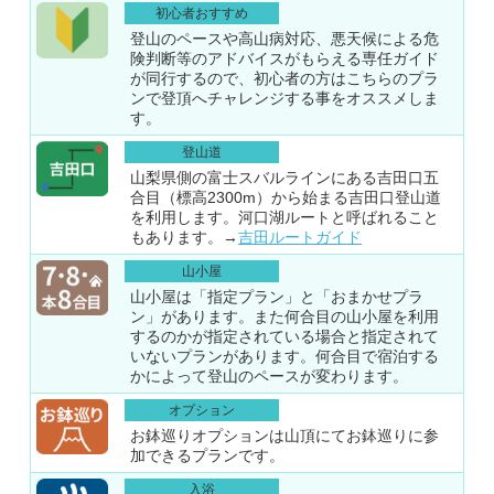
初心者おすすめ
登山のペースや高山病対応、悪天候による危
険判断等のアドバイスがもらえる専任ガイド
が同行するので、初心者の方はこちらのプラ
ンで登頂へチャレンジする事をオススメしま
す。
登山道
山梨県側の富士スバルラインにある吉田口五
合目（標高2300m）から始まる吉田口登山道
を利用します。河口湖ルートと呼ばれること
もあります。→
吉田ルートガイド
山小屋
山小屋は「指定プラン」と「おまかせプラ
ン」があります。また何合目の山小屋を利用
するのかが指定されている場合と指定されて
いないプランがあります。何合目で宿泊する
かによって登山のペースが変わります。
オプション
お鉢巡りオプションは山頂にてお鉢巡りに参
加できるプランです。
入浴