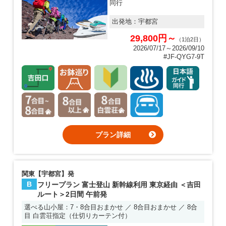
同行
出発地：
宇都宮
29,800円～
（1泊2日）
2026/07/17～2026/09/10
#JF-QYG7-9T
プラン詳細
関東【宇都宮】発
B
フリープラン 富士登山 新幹線利用 東京経由 ＜吉田
ルート＞2日間 午前発
選べる山小屋：7・8合目おまかせ ／ 8合目おまかせ ／ 8合
目 白雲荘指定（仕切りカーテン付）