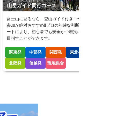
山岳ガイド同行コース
フリ
富士山に登るなら、登山ガイド付きコースへの
登り
参加が絶対おすすめ‼プロの的確な判断とサポ
フリ
ートにより、初心者でも安全かつ着実に山頂を
らえ
目指すことができます。
ント
関東発
中部発
関西発
東北発
関
北陸発
信越発
現地集合
北