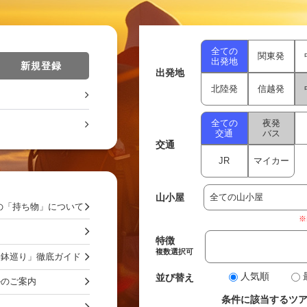
全ての
関東発
出発地
新規登録
出発地
北陸発
信越発
全ての
夜発
交通
バス
交通
JR
マイカー
山小屋
の「持ち物」について
※
特徴
複数選択可
お鉢巡り」徹底ガイド
人気順
並び替え
ルのご案内
条件に該当するツ