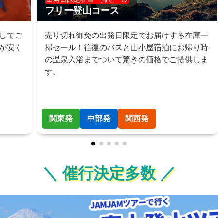
フリー登山コース
してご
売り切れ御免の出発日限定でお届けする在庫一
が安く
掃セール！往復のバスと山小屋宿泊にお帰り時
の温泉入浴までついて驚きの価格でご提供しま
す。
関東発
中部発
関西発
＼ 催行決定多数 ／