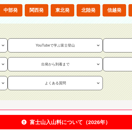
中部発
関西発
東北発
北陸発
信越発
YouTubeで学ぶ富士登山
出発から到着まで
よくある質問
富士山入山料について
（2026年）