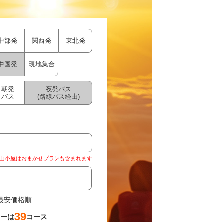
中部発
関西発
東北発
中国発
現地集合
朝発
夜発バス
バス
(路線バス経由)
山小屋はおまかせプランも含まれます
最安価格順
39
アーは
コース