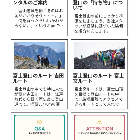
ンタルのご案内
登山の「持ち物」につ
いて
「登山道具を揃えるのはお
金がかかりそう・・・。」
富士登山の前にしっかり準
「何を買ったらいいかわか
備をしましょう。当社スタ
らない。」というお声にお
ッフが経験に基づいた装備
応えして、登山道具レンタ
を紹介いたします。
ルを弊社限定の特別価格に
てご紹介させて頂きます。
富士登山のルート 吉田
富士登山のルート 富士
ルート
宮ルート
富士登山の中でも特に人気
富士宮ルートは、富士山頂
が高い吉田ルートは、江戸
を目指す登山ルートの中
時代から続く歴史ある登山
で、最短距離でアクセスで
道です。標高3,776mの富士
きるルートとして人気で
山には、大きく分けて4つ
す。標高2,400mの五合目か
の主要ルートがあります
らスタートし、山頂までの
が、その中でも吉田ルート
標高差は約1,300mと、他の
は首都圏からのアクセスが
ルートと比べて標高差が低
良く、山小屋も多く、初心
く、距離も短いため、所要
者でも比較的登りやすいこ
時間を短縮できます。その
とから、多くの登山者で賑
ため、体力に自信がない方