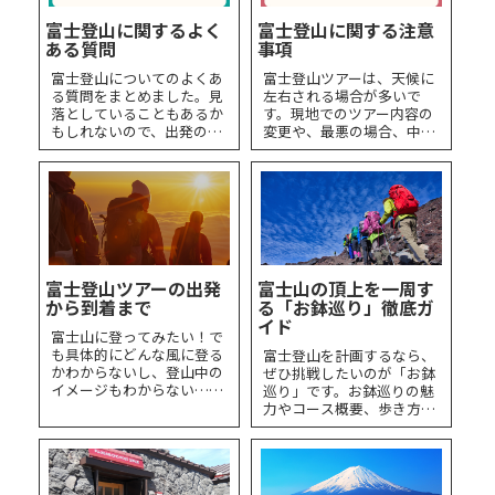
わっています。
や、時間に余裕がない方で
富士登山に関するよく
富士登山に関する注意
も、比較的登りやすいルー
ある質問
事項
トと言えます。
富士登山についてのよくあ
富士登山ツアーは、天候に
る質問をまとめました。見
左右される場合が多いで
落としていることもあるか
す。現地でのツアー内容の
もしれないので、出発の前
変更や、最悪の場合、中止
に気になるところをチェッ
を決断しなくてはならない
クしていってくださいね。
事もございます。あらかじ
めご了承の上、ご参加いた
だきますようお願いいたし
ます。
富士登山ツアーの出発
富士山の頂上を一周す
から到着まで
る「お鉢巡り」徹底ガ
イド
富士山に登ってみたい！で
も具体的にどんな風に登る
富士登山を計画するなら、
かわからないし、登山中の
ぜひ挑戦したいのが「お鉢
イメージもわからない…そ
巡り」です。お鉢巡りの魅
んな方のために、JAMJAM
力やコース概要、歩き方な
ツアーのバスプランで行く
どを詳しく解説していきま
富士山登山の流れをご紹
す。
介！ 富士山に登ってみるイ
メージを作って、富士山登