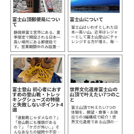
山にチャレンジしてみよ
う！
富士山頂郵便局につい
富士山について
て
富士山はいわずとしれた日
本一高い山。近年はレジャ
静岡県富士宮市にある、夏
ーとして富士山登山にチャ
季限定で開設される日本一
レンジする方が増え、毎年
高い場所にある郵便局で
何千人もの方がJAMJAMツ
す。営業期間中のみ設置さ
アーで富士山登山にチャレ
れるポストに投函すること
ンジしています。富士山登
で、富士山頂郵便局の消印
山について興味を持った
を押印してもらうことがで
時、とりあえずこれだけの
きます。
ことは知っておきましょ
う！
富士登山 初心者におす
世界文化遺産富士山の
すめの登山靴・トレッ
山頂で叶えたい7つのこ
キングシューズの特徴
と
と失敗しないポイント4
富士山頂で叶えたい7つの
選
体験を、願望・食事・お鉢
巡りの3編構成で紹介！世
「運動靴じゃダメなの？」
界文化遺産である山頂の信
「登山靴にも種類がある
仰遺跡群を訪れ、この夏こ
の？」「ケガが怖い...」そ
そ自分をアップデートしま
んなあなたの疑問や不安に