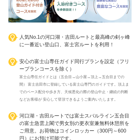
人気No.1の河口湖・吉田ルートと最高峰の剣ヶ峰
に一番近い登山口、富士宮ルートを利用！
安心の富士山専任ガイド同行プランを設定（フリ
ープランコースを除く）
富士山専任ガイドとは（五合目→山小屋→頂上→五合目までの
間） 富士吉田市に登録している富士山専門のガイドです。頂上ま
でのペース配分や歩き方、天候悪化の際の登山中止・継続の判断
などお客様が 安心して登頂できるようご案内いたします。
河口湖・吉田ルートでは富士スバルライン五合目
の富士急雲上閣で男女別の更衣室兼無料休憩所を
ご用意。お荷物はコインロッカー（300円～600
円）にお預け可能です。