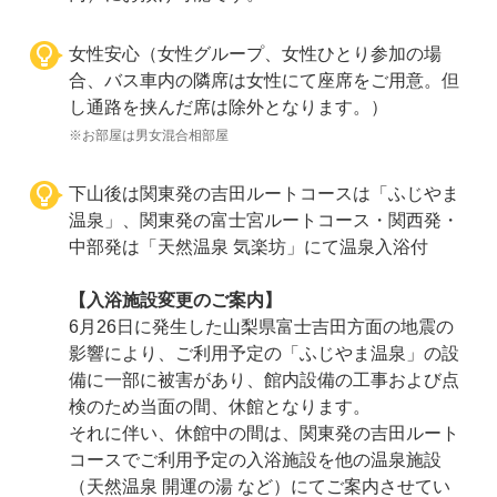
女性安心（女性グループ、女性ひとり参加の場
合、バス車内の隣席は女性にて座席をご用意。但
し通路を挟んだ席は除外となります。）
※お部屋は男女混合相部屋
下山後は関東発の吉田ルートコースは「ふじやま
温泉」、関東発の富士宮ルートコース・関西発・
中部発は「天然温泉 気楽坊」にて温泉入浴付
【入浴施設変更のご案内】
6月26日に発生した山梨県富士吉田方面の地震の
影響により、ご利用予定の「ふじやま温泉」の設
備に一部に被害があり、館内設備の工事および点
検のため当面の間、休館となります。
それに伴い、休館中の間は、関東発の吉田ルート
コースでご利用予定の入浴施設を他の温泉施設
（天然温泉 開運の湯 など）にてご案内させてい