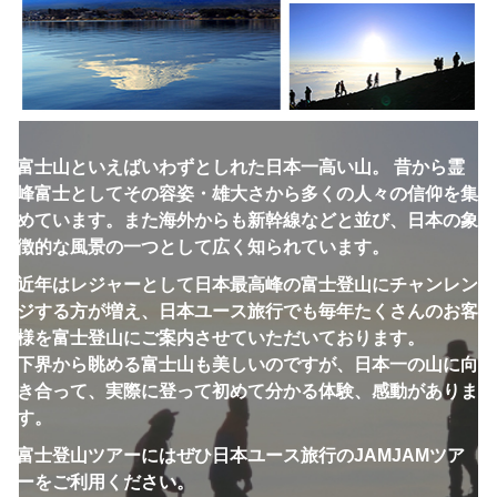
富士山といえばいわずとしれた日本一高い山。 昔から霊
峰富士としてその容姿・雄大さから多くの人々の信仰を集
めています。また海外からも新幹線などと並び、日本の象
徴的な風景の一つとして広く知られています。
近年はレジャーとして日本最高峰の富士登山にチャンレン
ジする方が増え、日本ユース旅行でも毎年たくさんのお客
様を富士登山にご案内させていただいております。
下界から眺める富士山も美しいのですが、日本一の山に向
き合って、実際に登って初めて分かる体験、感動がありま
す。
富士登山ツアーにはぜひ日本ユース旅行のJAMJAMツア
ーをご利用ください。