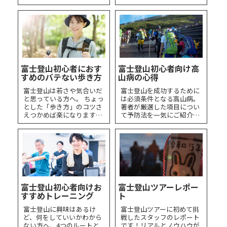
しょう！
お答えします。
富士登山初心者におす
富士登山初心者向け高
すめのバテない歩き方
山病の心得
富士登山は若さや気合いだ
富士登山を成功するために
と思っている方へ。 ちょっ
は必須条件となる高山病。
とした「歩き方」のコツさ
著者が厳選した項目につい
えつかめば楽になります。
て予防法を一気にご紹介し
楽しい富士登山にしましょ
ます！富士登山を失敗した
う。
くない方必見
富士登山初心者向けお
富士登山ツアーレポー
すすめトレーニング
ト
富士登山に興味はあるけ
富士登山ツアーに初めて挑
ど、何をしていいかわから
戦したスタッフのレポート
ない方へ、4つのルートと
です！リアルとノウハウが