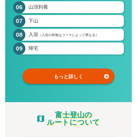
06
山頂到着
07
下山
08
入浴
（入浴の有無はコースによって異なる）
09
帰宅
もっと詳しく
富士登山の
ルートについて