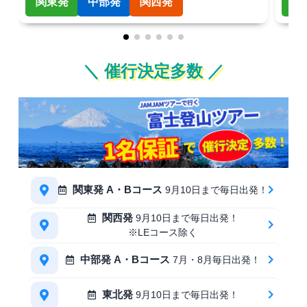
関東発
中部発
関西発
関
＼ 催行決定多数 ／
関東発 A・Bコース
9月10日まで毎日出発！
関西発
9月10日まで毎日出発！
※LEコース除く
中部発 A・Bコース
7月・8月毎日出発！
東北発
9月10日まで毎日出発！