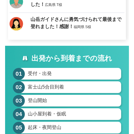
した！
広島県 T様
山岳ガイドさんに勇気づけられて最後まで
登れました！感謝！
福岡県 S様
出発から到着までの流れ
01
受付・出発
02
富士山
5
合目到着
03
登山開始
04
山小屋到着・仮眠
05
起床・夜間登山