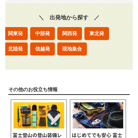
＼ 出発地から探す ／
関東発
中部発
関西発
東北発
北陸発
信越発
現地集合
その他のお役立ち情報
富士登山の登山装備レ
はじめてでも安心 富士