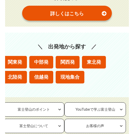
詳しくはこちら
＼ 出発地から探す ／
関東発
中部発
関西発
東北発
北陸発
信越発
現地集合
富士登山のポイント
YouTubeで学ぶ富士登山
富士登山について
お客様の声