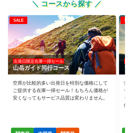
＼ コースから探す ／
SALE
SAL
出発日限定在庫一掃セール
出
山岳ガイド同行コース
フ
空席が比較的多い出発日を特別な価格にして
売
ご提供する在庫一掃セール！もちろん価格が
一
安くなってもサービス品質は変わりません。
り
供