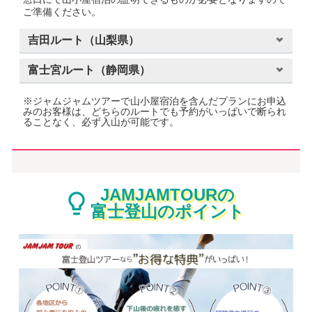
ご準備ください。
吉田
ルート（
山梨県
）
富士宮
ルート（
静岡県
）
※ジャムジャムツアーで山小屋宿泊を含んだプランにお申込
みのお客様は、どちらのルートでも予約がいっぱいで断られ
ることなく、必ず入山が可能です。
JAMJAMTOURの
富士登山のポイント