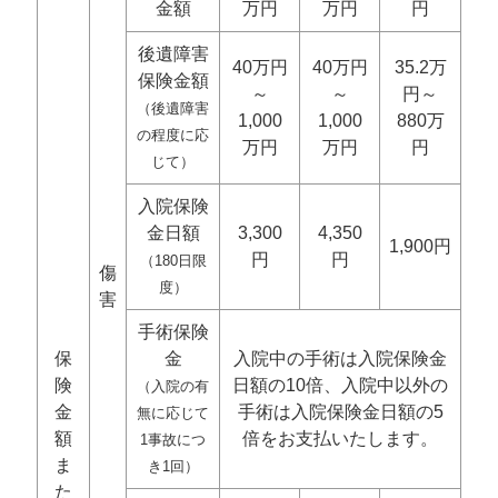
金額
万円
万円
円
後遺障害
40万円
40万円
35.2万
保険金額
～
～
円～
（後遺障害
1,000
1,000
880万
の程度に応
万円
万円
円
じて）
入院保険
金日額
3,300
4,350
1,900円
円
円
（180日限
傷
度）
害
手術保険
保
金
入院中の手術は入院保険金
険
日額の10倍、入院中以外の
（入院の有
金
手術は入院保険金日額の5
無に応じて
額
倍をお支払いたします。
1事故につ
ま
き1回）
た