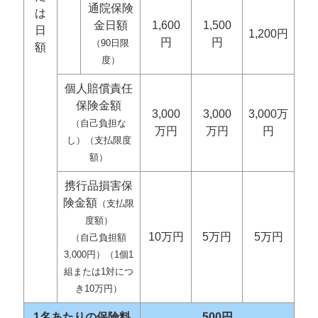
通院保険
は
金日額
1,600
1,500
日
1,200円
円
円
（90日限
額
度）
個人賠償責任
保険金額
3,000
3,000
3,000万
（自己負担な
万円
万円
円
し）（支払限度
額）
携行品損害保
険金額
（支払限
度額）
10万円
5万円
5万円
（自己負担額
3,000円）（1個1
組または1対につ
き10万円）
1名あたりの保険料
500円