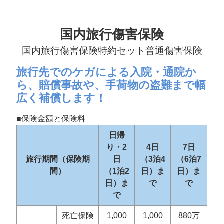
国内旅行傷害保険
国内旅行傷害保険特約セット普通傷害保険
旅行先でのケガによる入院・通院か
ら、賠償事故や、手荷物の盗難まで幅
広く補償します！
■保険金額と保険料
日帰
り・2
4日
7日
旅行期間（保険期
日
（3泊4
（6泊7
間）
（1泊2
日）ま
日）ま
日）ま
で
で
で
死亡保険
1,000
1,000
880万