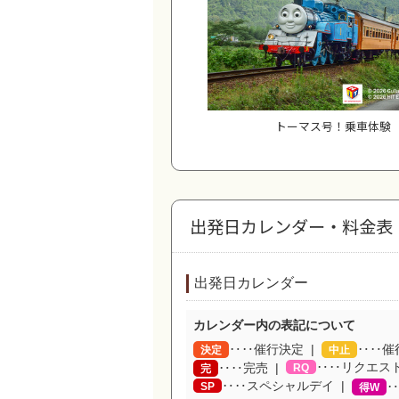
トーマス号！乗車体験
出発日カレンダー・料金表
出発日カレンダー
カレンダー内の表記について
‥‥催行決定
‥‥催
決定
中止
‥‥リクエス
‥‥完売
RQ
完
‥‥スペシャルデイ
SP
‥
得W