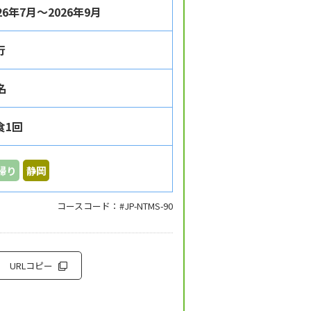
26年7月～2026年9月
行
名
食1回
帰り
静岡
コースコード：#JP-NTMS-90
URLコピー