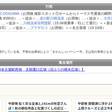
行程
E OOIGAWA
（お買物 撮影スポット①ホームからトーマス号通過の瞬間
約90分）....＜徒歩＞....
道の駅川根温泉
（お買物）....＜徒歩＞....
大井
.＜徒歩＞....
川根温泉笹間渡駅
（15:06発乗車・ELにて運行）＋＋新金
...＜徒歩＞....
プラザロコ
（お買物）＝＝名古屋着（19:10頃）
運行している為、予期せぬ事由により「きかんしゃパーシー号」又は別の車両とな
集合場所
JR名古屋駅西側 太閤通口広場（旧ユリの噴水広場）】
中部発 紅く彩る全長2,161mの秋空さん
中部発 琵琶湖に浮か
ぽ！秋の御在所岳と松茸づくしの近江牛
上陸クルーズと近江牛