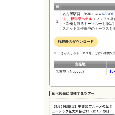
日
名古屋駅発（9:30）＝＝
KADOD
道 川根温泉ホテル
（ブッフェ昼食 
1
ト②橋を渡るトーマス号を激写）...
スポット③停車中のトーマスを激写）.
行程表のダウンロード
「きかんしゃトーマス号」は古い車両で
出発地
名古屋（Nagoya）
【
食べ放題に関連するツアー
【8月29日限定】中部発 ブルーメの丘ミ
ュージック花火大会と29（にく）の日限