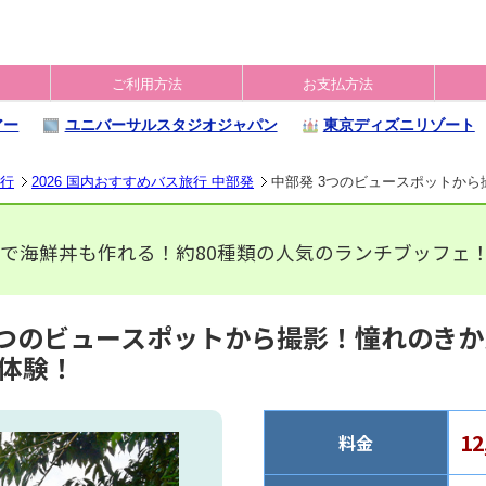
ご利用方法
お支払方法
アー
ユニバーサルスタジオジャパン
東京ディズニリゾート
旅行
2026 国内おすすめバス旅行 中部発
中部発 3つのビュースポットから
で海鮮丼も作れる！約80種類の人気のランチブッフェ
3つのビュースポットから撮影！憧れのき
体験！
1
料金