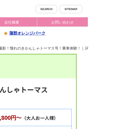
SEARCH
SITEMAP
会社概要
お問い合わせ
蒲郡オレンジパーク
撮影！憧れのきかんしゃトーマス号！乗車体験！｜JAMJAMジャムジャムツ
！
かんしゃトーマス
2,800円～
（大人お一人様）