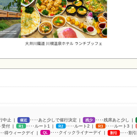
大井川鐵道 川根温泉ホテル ランチブッフェ
行中止
‥‥あと少しで催行決定
‥‥残席あと少し
催近
残少
ト受付
‥‥ルート1
‥‥ルート2
‥‥ルート3
R1
R2
R3
‥‥クイックライナーデイ
‥得ウィークデイ
QL
‥‥割引
割引