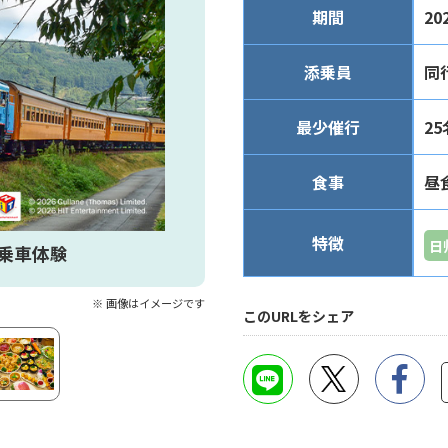
期間
20
添乗員
同
最少催行
25
食事
昼
特徴
日
乗車体験
※ 画像はイメージです
このURLをシェア