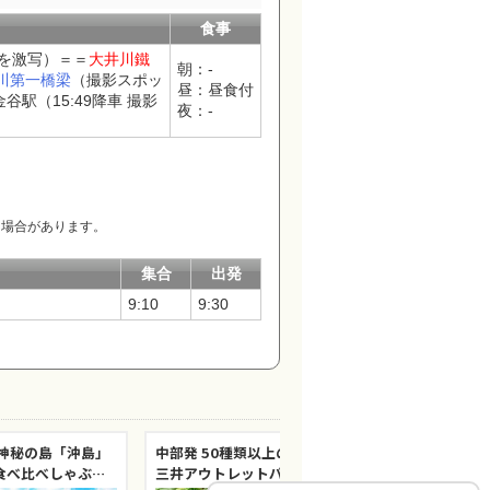
食事
を激写）＝＝
大井川鐵
朝：-
川第一橋梁
（撮影スポッ
昼：昼食付
谷駅（15:49降車 撮影
夜：-
る場合があります。
集合
出発
9:10
9:30
ぶ神秘の島「沖島」
中部発 50種類以上のサマーバイキング！
食べ比べしゃぶし
三井アウトレットパーク岡崎とメロン1玉