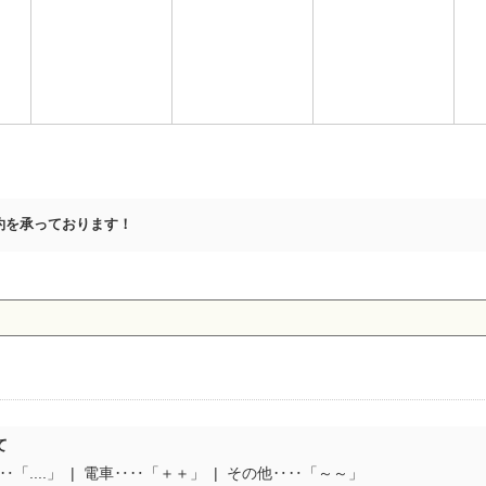
約を承っております！
て
「....」
電車‥‥「＋＋」
その他‥‥「～～」