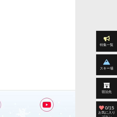
特集一覧
スキー場
宿泊先
0/15
お気に入り
プラン