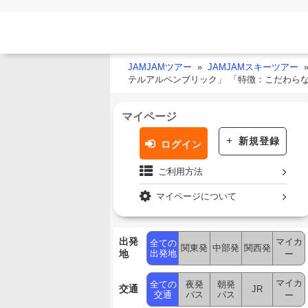
JAMJAMツアー
JAMJAMスキーツアー
テルアルペンブリック」 「特徴：こだわら
マイページ
新規登録
ログイン
ご利用方法
マイページについて
出発
マイカ
全ての
関東発
中部発
関西発
地
出発地
ー
マイカ
全ての
夜発
朝発
交通
JR
交通
バス
バス
ー