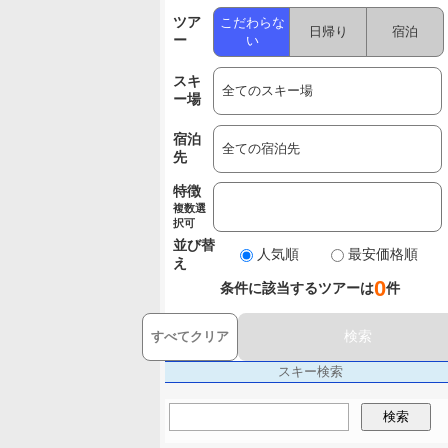
ツア
こだわらな
日帰り
宿泊
ー
い
スキ
ー場
宿泊
先
特徴
複数選
択可
並び替
人気順
最安価格順
え
0
条件に該当するツアーは
件
検索
すべてクリア
スキー検索
検索