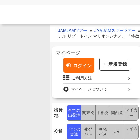
JAMJAMツアー
JAMJAMスキーツアー
テル リゾートイン マリオンシナノ」 「特
マイページ
新規登録
ログイン
ご利用方法
マイページについて
出発
マイカ
全ての
関東発
中部発
関西発
地
出発地
ー
マイカ
全ての
夜発
朝発
交通
JR
交通
バス
バス
ー