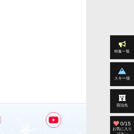
特集一覧
スキー場
宿泊先
0/15
お気に入り
プラン