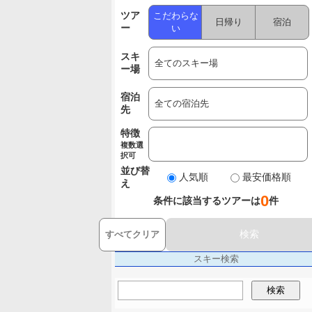
ツア
こだわらな
日帰り
宿泊
ー
い
スキ
ー場
宿泊
先
特徴
複数選
択可
並び替
人気順
最安価格順
え
0
条件に該当するツアーは
件
検索
すべてクリア
スキー検索
検索