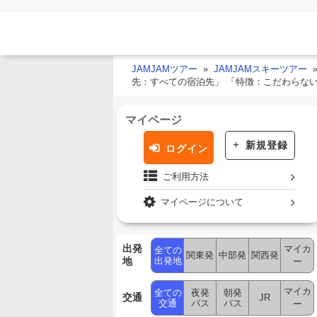
JAMJAMツアー
JAMJAMスキーツアー
先：すべての宿泊先」 「特徴：こだわらな
マイページ
新規登録
ログイン
ご利用方法
マイページについて
出発
マイカ
全ての
関東発
中部発
関西発
地
出発地
ー
マイカ
全ての
夜発
朝発
交通
JR
交通
バス
バス
ー