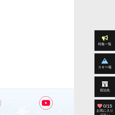
特集一覧
スキー場
宿泊先
0/15
お気に入り
プラン