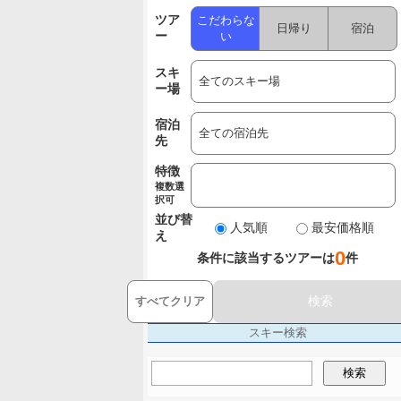
ツア
こだわらな
日帰り
宿泊
ー
い
スキ
ー場
宿泊
先
特徴
複数選
択可
並び替
人気順
最安価格順
え
0
条件に該当するツアーは
件
検索
すべてクリア
スキー検索
検索