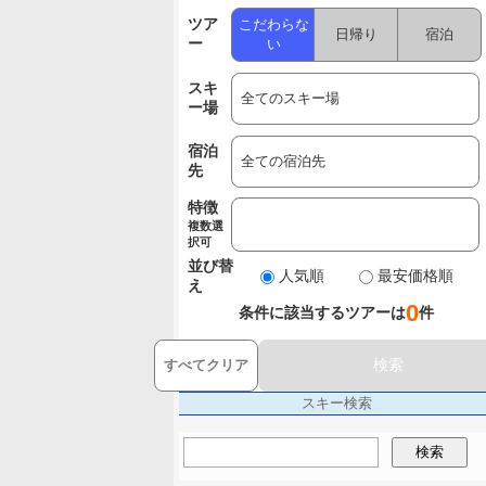
ツア
こだわらな
日帰り
宿泊
ー
い
スキ
ー場
宿泊
先
特徴
複数選
択可
並び替
人気順
最安価格順
え
0
条件に該当するツアーは
件
検索
すべてクリア
スキー検索
検索