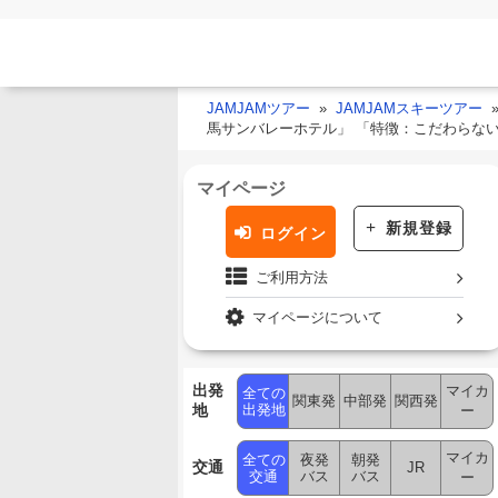
JAMJAMツアー
JAMJAMスキーツアー
馬サンバレーホテル」 「特徴：こだわらな
マイページ
新規登録
ログイン
ご利用方法
マイページについて
出発
マイカ
全ての
関東発
中部発
関西発
地
出発地
ー
マイカ
全ての
夜発
朝発
交通
JR
交通
バス
バス
ー