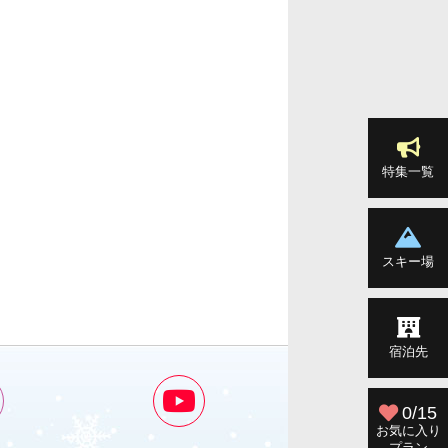
特集一覧
スキー場
宿泊先
0/15
お気に入り
プラン