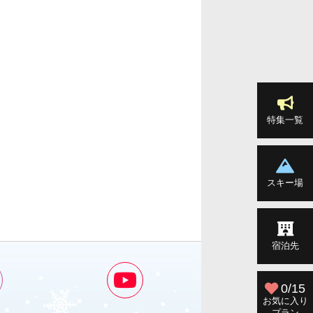
特集一覧
スキー場
宿泊先
0/15
お気に入り
プラン