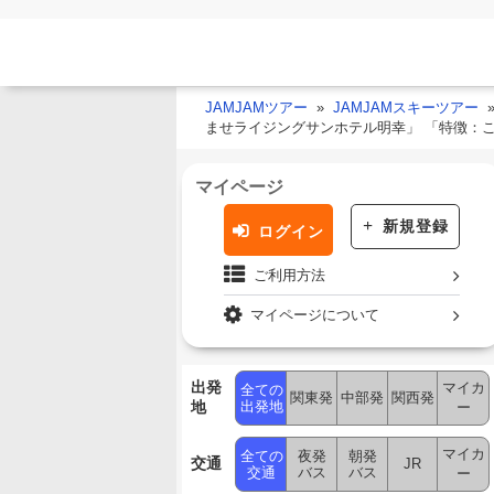
JAMJAMツアー
JAMJAMスキーツアー
ませライジングサンホテル明幸」 「特徴：
マイページ
新規登録
ログイン
ご利用方法
マイページについて
出発
マイカ
全ての
関東発
中部発
関西発
地
出発地
ー
マイカ
全ての
夜発
朝発
交通
JR
交通
バス
バス
ー