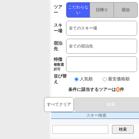
ツア
こだわらな
日帰り
宿泊
ー
い
スキ
ー場
宿泊
先
特徴
複数選
択可
並び替
人気順
最安価格順
え
0
条件に該当するツアーは
件
検索
すべてクリア
スキー検索
検索