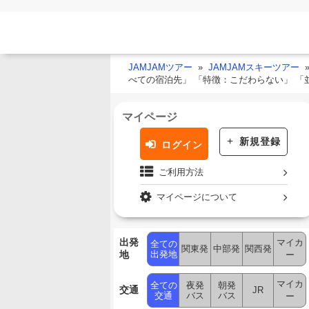
JAMJAMツアー
JAMJAMスキーツアー
べての宿泊先」 「特徴：こだわらない」 
マイページ
新規登録
ログイン
ご利用方法
マイページについて
出発
マイカ
全ての
関東発
中部発
関西発
地
出発地
ー
マイカ
全ての
夜発
朝発
交通
JR
交通
バス
バス
ー