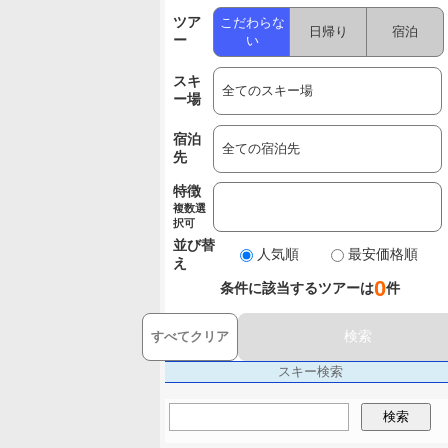
ツア
こだわらな
日帰り
宿泊
ー
い
スキ
ー場
宿泊
先
特徴
複数選
択可
並び替
人気順
最安価格順
え
0
条件に該当するツアーは
件
検索
すべてクリア
スキー検索
検索