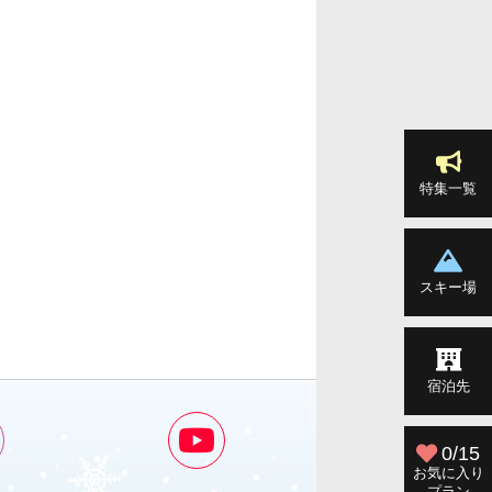
特集一覧
スキー場
宿泊先
0/15
お気に入り
プラン