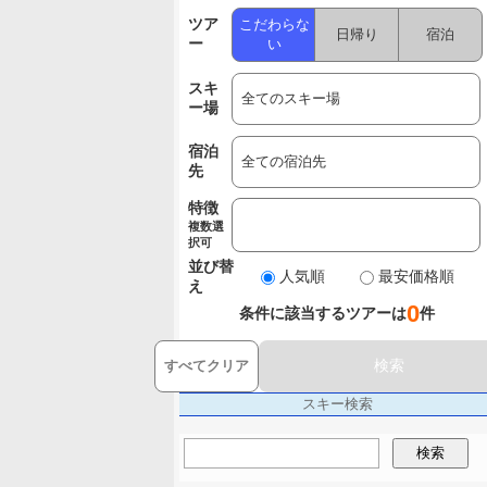
ツア
こだわらな
日帰り
宿泊
ー
い
スキ
ー場
宿泊
先
特徴
複数選
択可
並び替
人気順
最安価格順
え
0
条件に該当するツアーは
件
検索
すべてクリア
スキー検索
検索