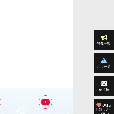
特集一覧
スキー場
宿泊先
0/15
お気に入り
プラン