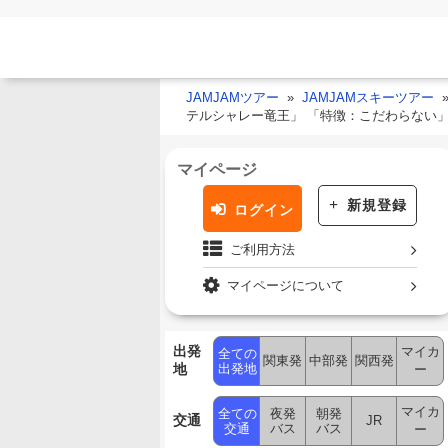
JAMJAMツアー
JAMJAMスキーツアー
テルシャレー竜王」 「特徴：こだわらない
マイページ
新規登録
ログイン
ご利用方法
マイページについて
出発
マイカ
全ての
関東発
中部発
関西発
地
出発地
ー
マイカ
全ての
夜発
朝発
交通
JR
交通
バス
バス
ー