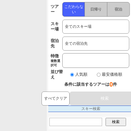
ツア
こだわらな
日帰り
宿泊
ー
い
スキ
ー場
宿泊
先
特徴
複数選
択可
並び替
人気順
最安価格順
え
0
条件に該当するツアーは
件
検索
すべてクリア
スキー検索
検索