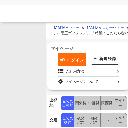
JAMJAMツアー
JAMJAMスキーツアー
テル竜王ヴィレッヂ」 「特徴：こだわらな
マイページ
新規登録
ログイン
ご利用方法
マイページについて
出発
マイカ
全ての
関東発
中部発
関西発
地
出発地
ー
マイカ
全ての
夜発
朝発
交通
JR
交通
バス
バス
ー