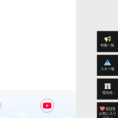
特集一覧
スキー場
宿泊先
0/15
お気に入り
プラン