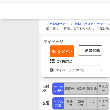
JAMJAMツアー
JAMJAMスキーツアー
館 叶家」 「特徴：こだわらない」 「並び
マイページ
新規登録
ログイン
ご利用方法
マイページについて
出発
マイカ
全ての
関東発
中部発
関西発
地
出発地
ー
マイカ
全ての
夜発
朝発
交通
JR
交通
バス
バス
ー