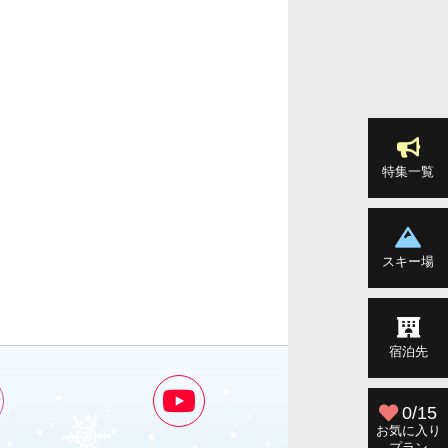
特集一覧
スキー場
宿泊先
0/15
お気に入り
プラン