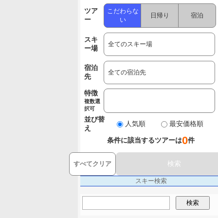
ツア
こだわらな
日帰り
宿泊
ー
い
スキ
ー場
宿泊
先
特徴
複数選
択可
並び替
人気順
最安価格順
え
0
条件に該当するツアーは
件
検索
すべてクリア
スキー検索
検索