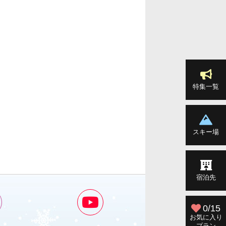
特集一覧
スキー場
宿泊先
0/15
お気に入り
プラン