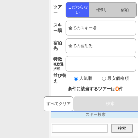
ツア
こだわらな
日帰り
宿泊
ー
い
スキ
ー場
宿泊
先
特徴
複数選
択可
並び替
人気順
最安価格順
え
0
条件に該当するツアーは
件
検索
すべてクリア
スキー検索
検索