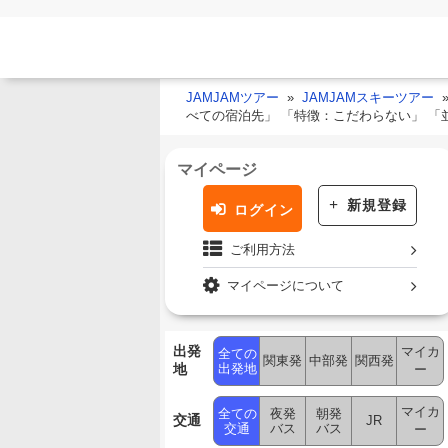
JAMJAMツアー
JAMJAMスキーツアー
べての宿泊先」 「特徴：こだわらない」 
マイページ
新規登録
ログイン
ご利用方法
マイページについて
出発
マイカ
全ての
関東発
中部発
関西発
地
出発地
ー
マイカ
全ての
夜発
朝発
交通
JR
交通
バス
バス
ー