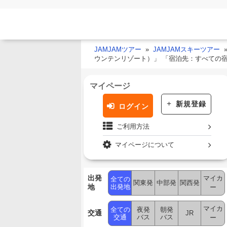
JAMJAMツアー
JAMJAMスキーツアー
ウンテンリゾート）」 「宿泊先：すべての
マイページ
新規登録
ログイン
ご利用方法
マイページについて
出発
マイカ
全ての
関東発
中部発
関西発
地
出発地
ー
マイカ
全ての
夜発
朝発
交通
JR
交通
バス
バス
ー