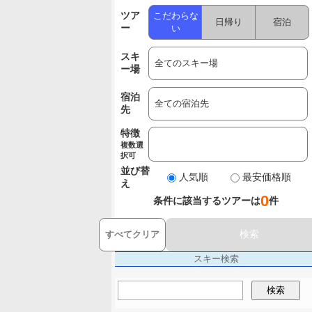
ツア
こだわらな
日帰り
宿泊
ー
い
スキ
ー場
宿泊
先
特徴
複数選
択可
並び替
人気順
最安価格順
え
0
条件に該当するツアーは
件
検索
すべてクリア
スキー検索
検索