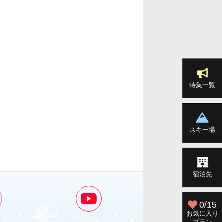
特集一覧
スキー場
宿泊先
0/15
お気に入り
プラン