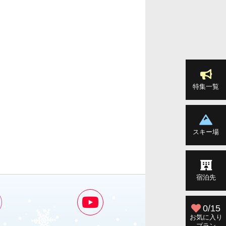
特集一覧
スキー場
宿泊先
0/15
お気に入り
プラン