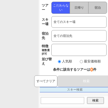
ツア
こだわらな
日帰り
宿泊
ー
い
スキ
ー場
宿泊
先
特徴
複数選
択可
並び替
人気順
最安価格順
え
0
条件に該当するツアーは
件
検索
すべてクリア
スキー検索
検索