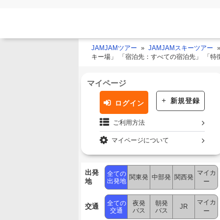
JAMJAMツアー
JAMJAMスキーツアー
キー場」 「宿泊先：すべての宿泊先」 「特
マイページ
新規登録
ログイン
ご利用方法
マイページについて
出発
マイカ
全ての
関東発
中部発
関西発
地
出発地
ー
マイカ
全ての
夜発
朝発
交通
JR
交通
バス
バス
ー