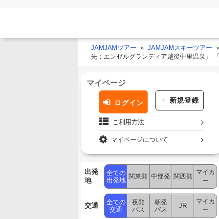
JAMJAMツアー
JAMJAMスキーツアー
先：エンゼルグランディア越後中里温泉」 
マイページ
新規登録
ログイン
ご利用方法
マイページについて
出発
マイカ
全ての
関東発
中部発
関西発
地
出発地
ー
マイカ
全ての
夜発
朝発
交通
JR
交通
バス
バス
ー