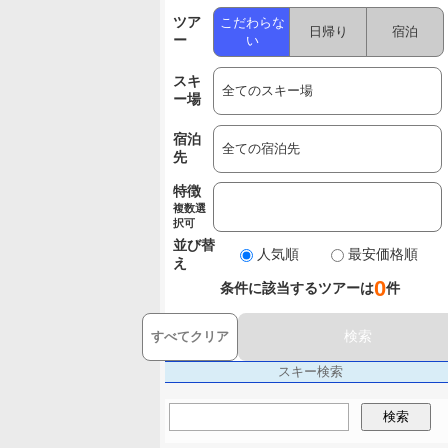
ツア
こだわらな
日帰り
宿泊
ー
い
スキ
ー場
宿泊
先
特徴
複数選
択可
並び替
人気順
最安価格順
え
0
条件に該当するツアーは
件
検索
すべてクリア
スキー検索
検索