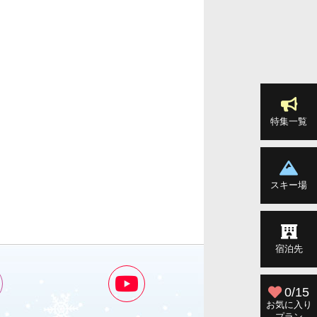
特集一覧
スキー場
宿泊先
0/15
お気に入り
プラン