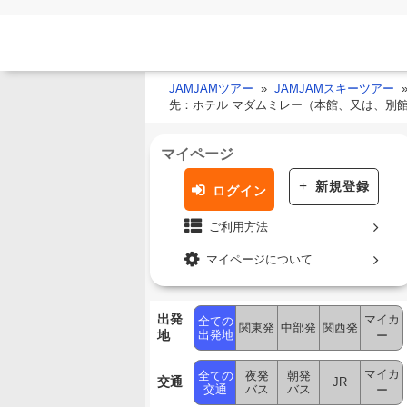
JAMJAMツアー
JAMJAMスキーツアー
先：ホテル マダムミレー（本館、又は、別
マイページ
新規登録
ログイン
ご利用方法
マイページについて
出発
マイカ
全ての
関東発
中部発
関西発
地
出発地
ー
マイカ
全ての
夜発
朝発
交通
JR
交通
バス
バス
ー