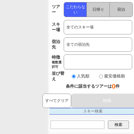
ツア
こだわらな
日帰り
宿泊
ー
い
スキ
ー場
宿泊
先
特徴
複数選
択可
並び替
人気順
最安価格順
え
0
条件に該当するツアーは
件
検索
すべてクリア
スキー検索
検索