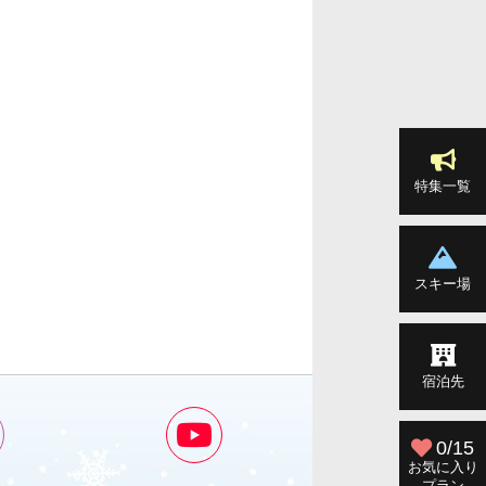
特集一覧
スキー場
宿泊先
0/15
お気に入り
プラン