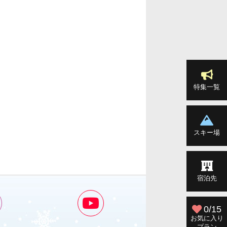
特集一覧
スキー場
宿泊先
0/15
お気に入り
プラン