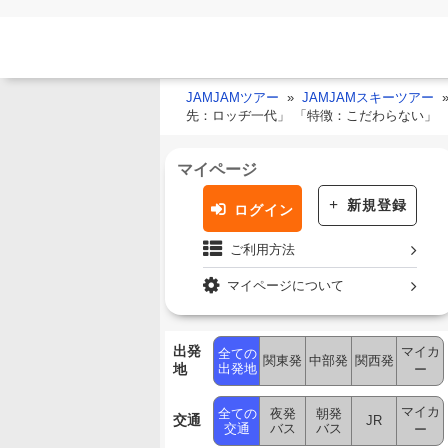
JAMJAMツアー
JAMJAMスキーツアー
先：ロッヂ一代」 「特徴：こだわらない」
マイページ
新規登録
ログイン
ご利用方法
マイページについて
出発
マイカ
全ての
関東発
中部発
関西発
地
出発地
ー
マイカ
全ての
夜発
朝発
交通
JR
交通
バス
バス
ー