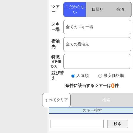
ツア
こだわらな
日帰り
宿泊
ー
い
スキ
ー場
宿泊
先
特徴
複数選
択可
並び替
人気順
最安価格順
え
0
条件に該当するツアーは
件
検索
すべてクリア
スキー検索
検索