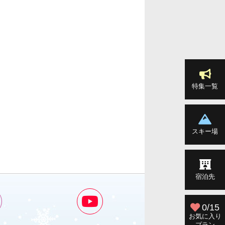
特集一覧
スキー場
宿泊先
0/15
お気に入り
プラン