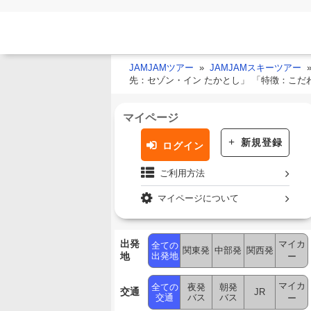
JAMJAMツアー
JAMJAMスキーツアー
先：セゾン・イン たかとし」 「特徴：こだ
マイページ
新規登録
ログイン
ご利用方法
マイページについて
出発
マイカ
全ての
関東発
中部発
関西発
地
出発地
ー
マイカ
全ての
夜発
朝発
交通
JR
交通
バス
バス
ー