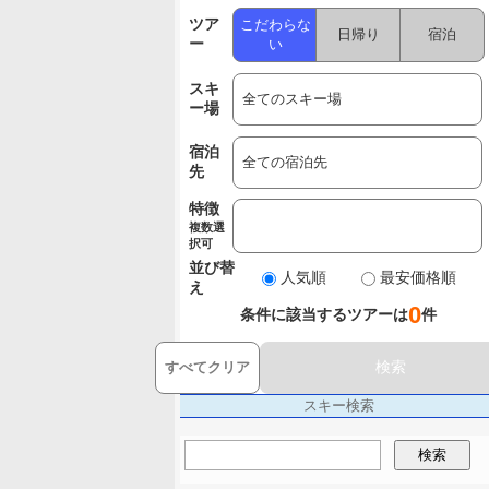
ツア
こだわらな
日帰り
宿泊
ー
い
スキ
ー場
宿泊
先
特徴
複数選
択可
並び替
人気順
最安価格順
え
0
条件に該当するツアーは
件
検索
すべてクリア
スキー検索
検索