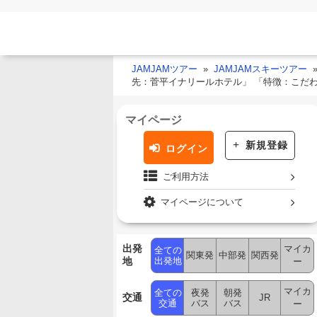
JAMJAMツアー
JAMJAMスキーツアー
先：菅平イナリールホテル」 「特徴：こだ
マイページ
新規登録
ログイン
ご利用方法
マイページについて
出発
マイカ
全ての
関東発
中部発
関西発
地
出発地
ー
マイカ
全ての
夜発
朝発
交通
JR
交通
バス
バス
ー