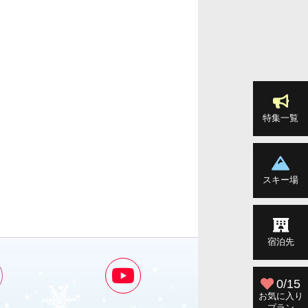
特集一覧
スキー場
宿泊先
0/15
お気に入り
プラン