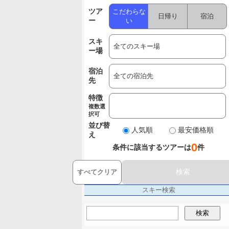
ツア
こだわらな
日帰り
宿泊
ー
い
スキ
ー場
宿泊
先
特徴
複数選
択可
並び替
人気順
最安価格順
え
0
条件に該当するツアーは
件
検索
すべてクリア
スキー検索
検索