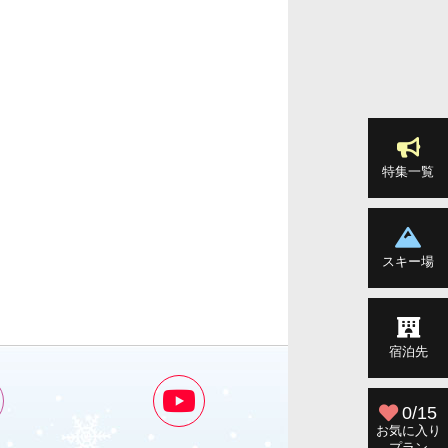
特集一覧
スキー場
宿泊先
0/15
お気に入り
プラン