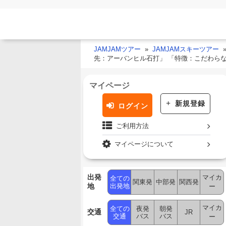
JAMJAMツアー
JAMJAMスキーツアー
先：アーバンヒル石打」 「特徴：こだわら
マイページ
新規登録
ログイン
ご利用方法
マイページについて
出発
マイカ
全ての
関東発
中部発
関西発
地
出発地
ー
マイカ
全ての
夜発
朝発
交通
JR
交通
バス
バス
ー