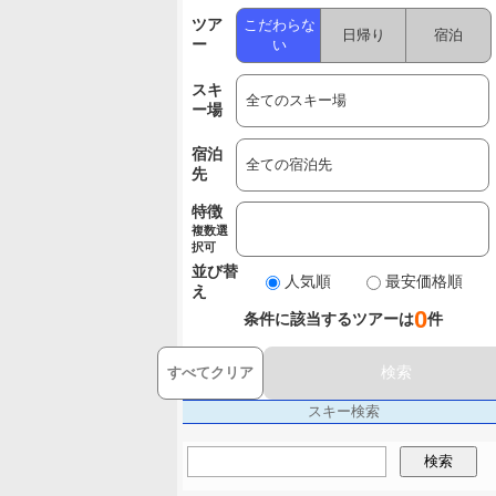
ツア
こだわらな
日帰り
宿泊
ー
い
スキ
ー場
宿泊
先
特徴
複数選
択可
並び替
人気順
最安価格順
え
0
条件に該当するツアーは
件
検索
すべてクリア
スキー検索
検索