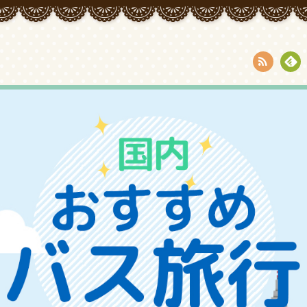
RSS
Fee
dly