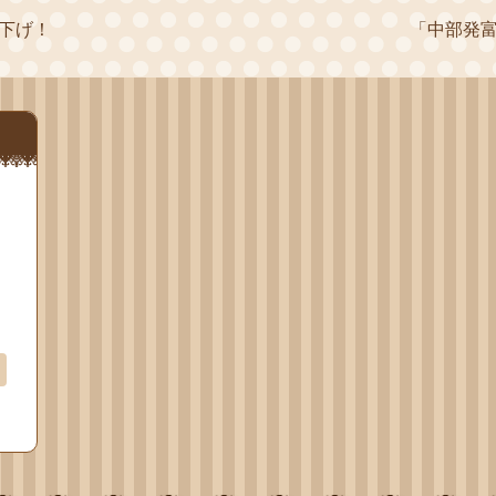
値下げ！
「中部発