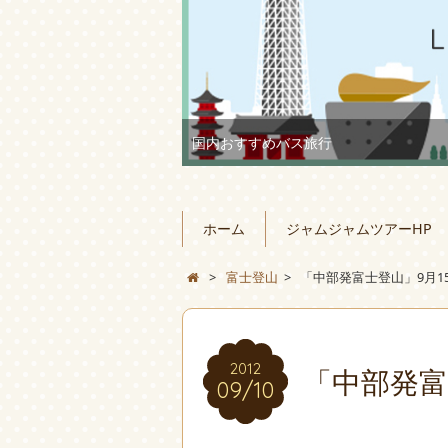
国内おすすめバス旅行
ホーム
ジャムジャムツアーHP
>
富士登山
>
「中部発富士登山」9月1
2012
「中部発富
09/10