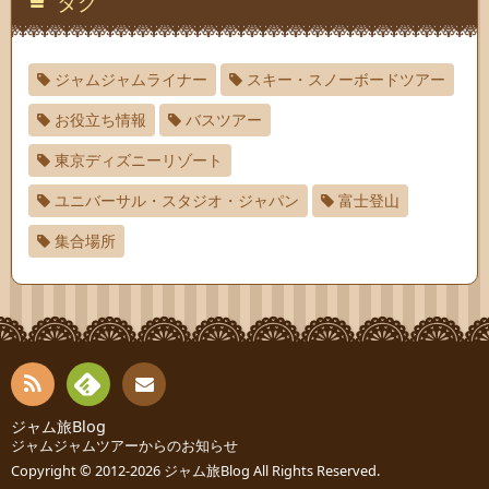
タグ
ジャムジャムライナー
スキー・スノーボードツアー
お役立ち情報
バスツアー
東京ディズニーリゾート
ユニバーサル・スタジオ・ジャパン
富士登山
集合場所
RSS
Fee
ジャム旅Blog
連絡
ジャムジャムツアーからのお知らせ
dly
先
Copyright © 2012-2026
ジャム旅Blog
All Rights Reserved.