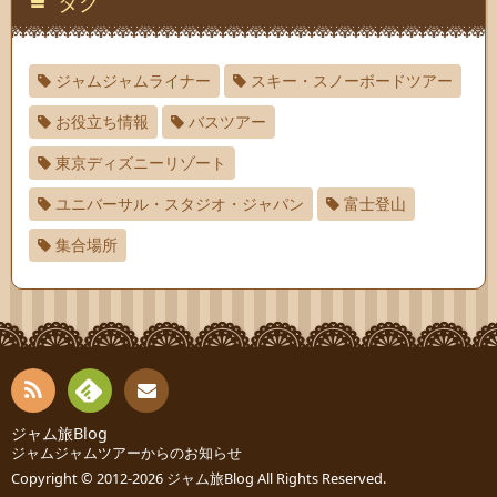
タグ
ジャムジャムライナー
スキー・スノーボードツアー
お役立ち情報
バスツアー
東京ディズニーリゾート
ユニバーサル・スタジオ・ジャパン
富士登山
集合場所
RSS
Fee
ジャム旅Blog
連絡
ジャムジャムツアーからのお知らせ
dly
先
Copyright © 2012-2026
ジャム旅Blog
All Rights Reserved.