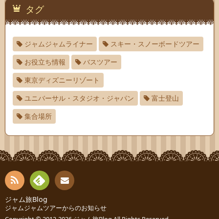
タグ
ジャムジャムライナー
スキー・スノーボードツアー
お役立ち情報
バスツアー
東京ディズニーリゾート
ユニバーサル・スタジオ・ジャパン
富士登山
集合場所
RSS
Fee
ジャム旅Blog
連絡
ジャムジャムツアーからのお知らせ
Copyright © 2012-2026
ジャム旅Blog
All Rights Reserved.