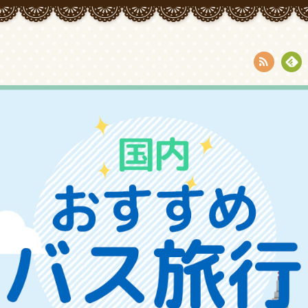
RSS
Fee
dly