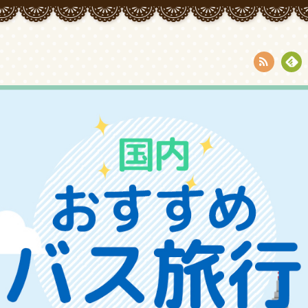
RSS
Fee
dly