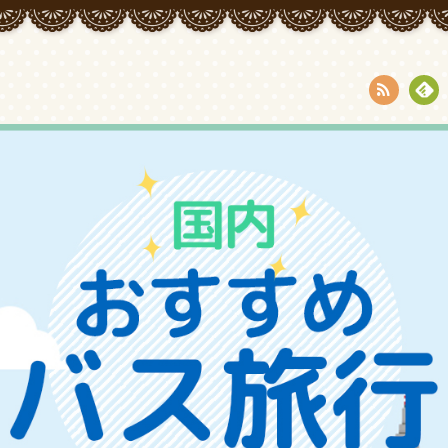
RSS
Fee
dly