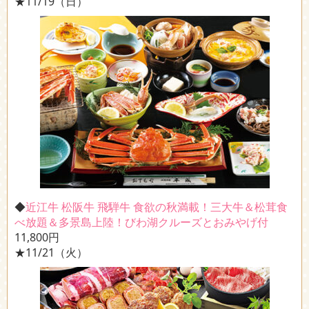
★11/19（日）
◆
近江牛 松阪牛 飛騨牛 食欲の秋満載！三大牛＆松茸食
べ放題＆多景島上陸！びわ湖クルーズとおみやげ付
11,800円
★11/21（火）