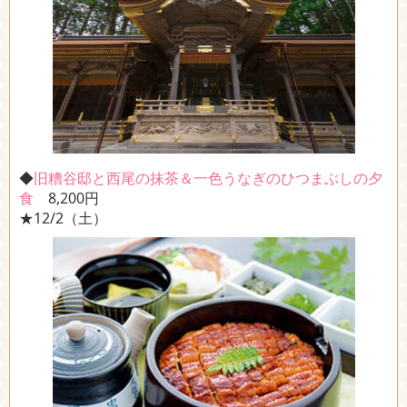
◆
旧糟谷邸と西尾の抹茶＆一色うなぎのひつまぶしの夕
食
8,200円
★12/2（土）