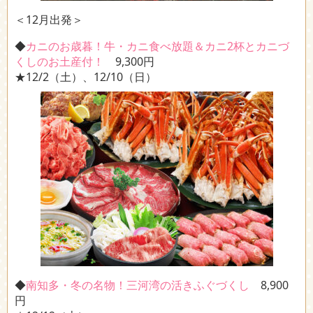
＜12月出発＞
◆
カニのお歳暮！牛・カニ食べ放題＆カニ2杯とカニづ
くしのお土産付！
9,300円
★12/2（土）、12/10（日）
◆
南知多・冬の名物！三河湾の活きふぐづくし
8,900
円