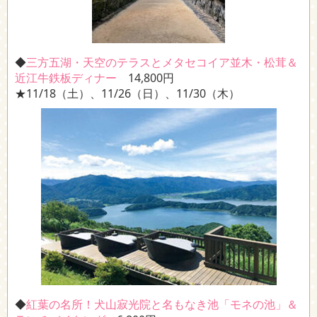
◆
三方五湖・天空のテラスとメタセコイア並木・松茸＆
近江牛鉄板ディナー
14,800円
★11/18（土）、11/26（日）、11/30（木）
◆
紅葉の名所！犬山寂光院と名もなき池「モネの池」＆