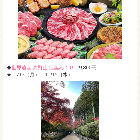
◆
世界遺産 高野山 紅葉めぐり
9,800円
★11/13（月）、11/15（水）