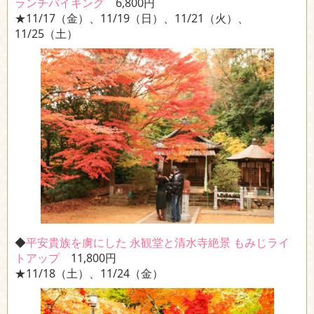
ランチバイキング
6,800円
★11/17（金）、11/19（日）、11/21（火）、
11/25（土）
◆
平安貴族を虜にした 永観堂と清水寺絶景 もみじライ
トアップ
11,800円
★11/18（土）、11/24（金）