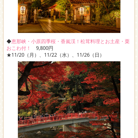
◆
恵那峡・小原四季桜・香嵐渓！松茸料理とお土産・栗
おこわ付！
9,800円
★11/20（月）、11/22（水）、11/26（日）