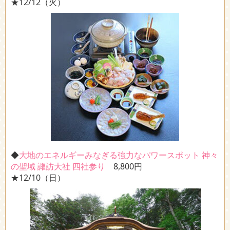
★12/12（火）
◆
大地のエネルギーみなぎる強力なパワースポット 神々
の聖域 諏訪大社 四社参り
8,800円
★12/10（日）