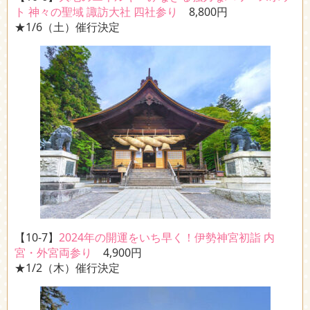
ト 神々の聖域 諏訪大社 四社参り
8,800円
★1/6（土）催行決定
【10-7】
2024年の開運をいち早く！伊勢神宮初詣 内
宮・外宮両参り
4,900円
★1/2（木）催行決定