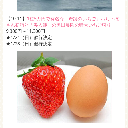
【10-11】
1粒5万円で有名な「奇跡のいちご」おちょぼ
さん初詣と「美人姫」の奥田農園の特大いちご狩り
9,300円～11,300円
★1/21（日）催行決定
★1/28（日）催行決定