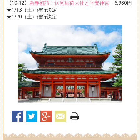
【10-12】
新春初詣！伏見稲荷大社と平安神宮
6,980円
★1/13（土）催行決定
★1/20（土）催行決定