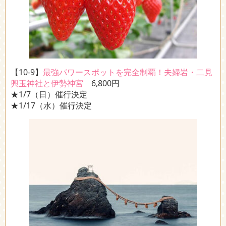
【10-9】
最強パワースポットを完全制覇！夫婦岩・二見
興玉神社と伊勢神宮
6,800円
★1/7（日）催行決定
★1/17（水）催行決定