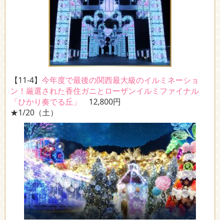
【11-4】
今年度で最後の関西最大級のイルミネーショ
ン！厳選された香住ガニとローザンイルミファイナル
「ひかり奏でる丘」
12,800円
★1/20（土）