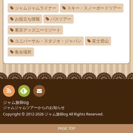
ジャムジャムライナー
スキー・スノーボードツアー
お役立ち情報
バスツアー
東京ディズニーリゾート
ユニバーサル・スタジオ・ジャパン
富士登山
集合場所
RSS
Fee
ジャム旅Blog
連絡
ジャムジャムツアーからのお知らせ
dly
先
Copyright © 2012-2026
ジャム旅Blog
All Rights Reserved.
PAGE TOP