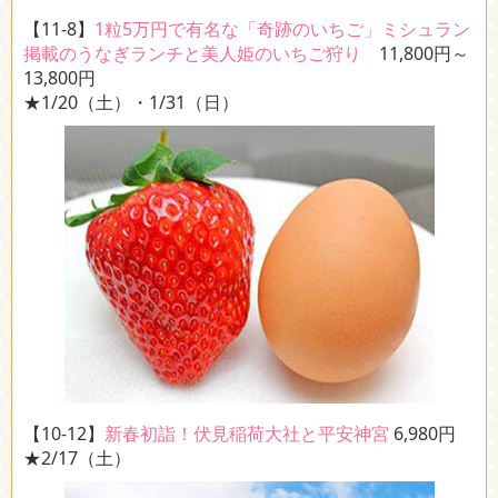
【11-8】
1粒5万円で有名な「奇跡のいちご」ミシュラン
掲載のうなぎランチと美人姫のいちご狩り
11,800円～
13,800円
★1/20（土）・1/31（日）
【10-12】
新春初詣！伏見稲荷大社と平安神宮
6,980円
★2/17（土）