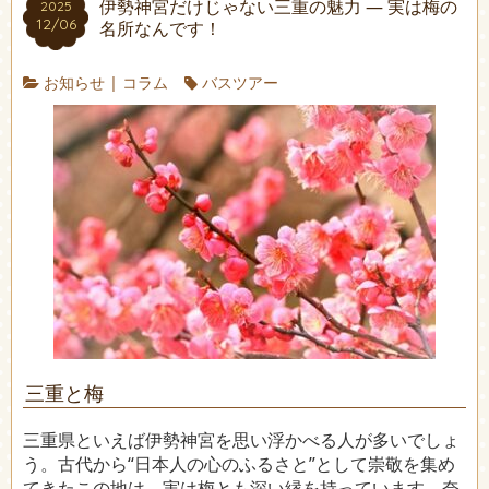
伊勢神宮だけじゃない三重の魅力 ― 実は梅の
2025
12/06
名所なんです！
お知らせ
|
コラム
バスツアー
三重と梅
三重県といえば伊勢神宮を思い浮かべる人が多いでしょ
う。古代から“日本人の心のふるさと”として崇敬を集め
てきたこの地は、実は梅とも深い縁を持っています。奈