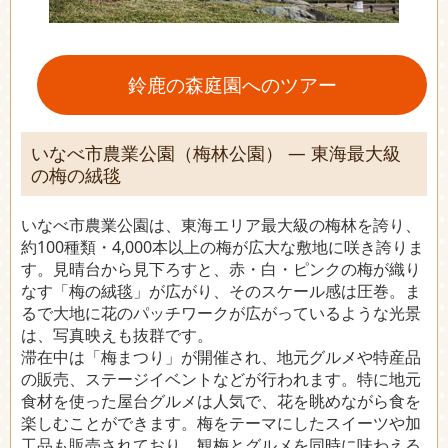
鈴鹿の森庭園へのツアー
いなべ市農業公園（梅林公園） ― 東海最大級
の梅の絨毯
いなべ市農業公園は、東海エリア最大級の梅林を誇り、
約100種類・4,000本以上の梅が広大な敷地に咲き誇りま
す。見晴台から見下ろすと、赤・白・ピンクの梅が織り
なす「梅の絨毯」が広がり、そのスケール感は圧巻。ま
るで大地に花のパッチワークが広がっているような光景
は、写真映えも抜群です。
滞在中は「梅まつり」が開催され、地元グルメや特産品
の販売、ステージイベントなどが行われます。特に地元
食材を使った屋台グルメは人気で、花を眺めながら食を
楽しむことができます。梅をテーマにしたスイーツや加
工品も販売されており、観梅とグルメを同時に味わえる