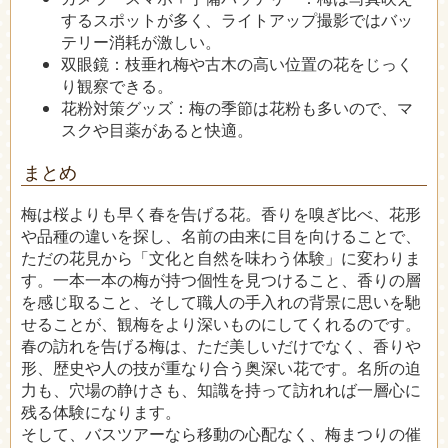
するスポットが多く、ライトアップ撮影ではバッ
テリー消耗が激しい。
双眼鏡：枝垂れ梅や古木の高い位置の花をじっく
り観察できる。
花粉対策グッズ：梅の季節は花粉も多いので、マ
スクや目薬があると快適。
まとめ
梅は桜よりも早く春を告げる花。香りを嗅ぎ比べ、花形
や品種の違いを探し、名前の由来に目を向けることで、
ただの花見から「文化と自然を味わう体験」に変わりま
す。一本一本の梅が持つ個性を見つけること、香りの層
を感じ取ること、そして職人の手入れの背景に思いを馳
せることが、観梅をより深いものにしてくれるのです。
春の訪れを告げる梅は、ただ美しいだけでなく、香りや
形、歴史や人の技が重なり合う奥深い花です。名所の迫
力も、穴場の静けさも、知識を持って訪れれば一層心に
残る体験になります。
そして、バスツアーなら移動の心配なく、梅まつりの催