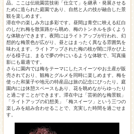
品。ここは伝統園芸技術「仕立て」を継承・発展させる
ために造られた庭園であり、自然と人の技が融合した景
観を楽しめます。
滞在中の楽しみ方は多彩です。昼間は青空に映える紅白
のしだれ梅を散策路から眺め、梅のトンネルを歩くよう
な体験ができます。夜間にはライトアップが行われ、幻
想的な梅景色が広がり、昼とはまったく異なる雰囲気を
味わえます。ライトアップされた梅の枝が闇に浮かび上
がる様子は、まるで夢の中にいるような体験で、写真撮
影にも最適です。
さらに園内では梅をテーマにしたスイーツやお土産が販
売されており、観梅とグルメを同時に楽しめます。梅を
使った和菓子や地元の特産品は旅の記念にぴったり。庭
園内には休憩スペースもあり、花を眺めながらゆったり
と過ごすことができます。滞在中は「芸術的な梅景観」
「ライトアップの幻想美」「梅スイーツ」という三つの
楽しみを組み合わせることで、充実した時間を過ごせま
す。