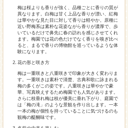
梅は桜よりも香りが強く、品種ごとに香りの質が
異なります。白梅は甘く上品な香りが漂い、紅梅
は華やかな見た目に対して香りは軽やか。原種に
近い野梅系は素朴な花姿ながら香りが濃厚で、歩
いているだけで鼻先に春の訪れを感じさせてくれ
ます。梅園では花の色だけでなく香りを嗅ぎ比べ
ると、まるで香りの博物館を巡っているような体
験になります。
花の形と咲き方
梅は一重咲きと八重咲きで印象が大きく変わりま
す。一重咲きは素朴で清楚、古典和歌に詠まれる
梅の多くがこの姿です。八重咲きは華やかで豪
華、写真映えするため梅園でも人気があります。
さらに枝垂れ梅は枝が優美に垂れ下がり、庭園で
は「梅の滝」のような景観を作り出します。一本
一本の梅が個性を持っていることに気づけるのも
観梅の醍醐味です。
名前の由来を楽しむ