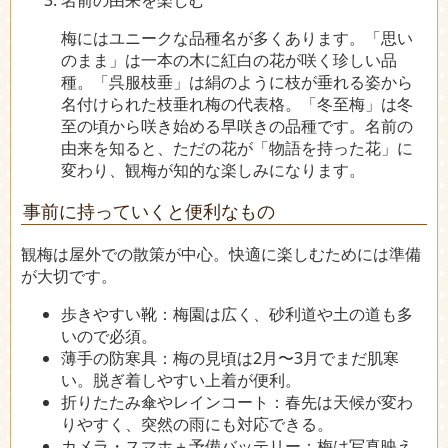
梅にはユニークな品種名が多くあります。「思い
のまま」は一本の木に紅白の花が咲く珍しい品
種。「呉服枝垂」は絹のように枝が垂れる姿から
名付けられた枝垂れ梅の代表格。「冬至梅」は冬
至の頃から咲き始める早咲きの品種です。名前の
由来を知ると、ただの花が「物語を持った花」に
変わり、観梅が知的な楽しみになります。
事前に持っていくと便利なもの
観梅は屋外での散策が中心。快適に楽しむためには準備
が大切です。
歩きやすい靴：梅園は広く、砂利道や土の道も多
いので必須。
薄手の防寒具：梅の見頃は2月〜3月でまだ肌寒
い。脱ぎ着しやすい上着が便利。
折りたたみ傘やレインコート：春先は天候が変わ
りやすく、突然の雨にも対応できる。
カメラ・スマホ＋予備バッテリー：梅は写真映え