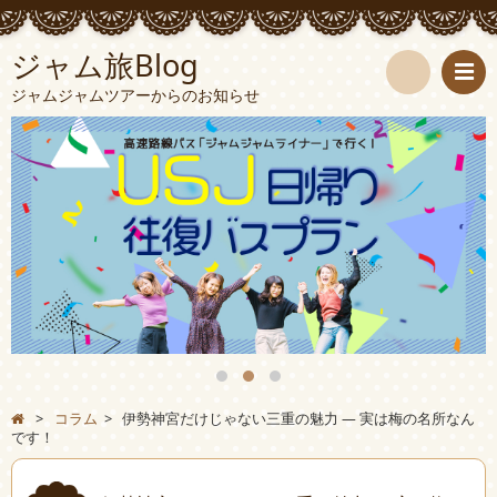
ジャム旅Blog
ジャムジャムツアーからのお知らせ
検
索
>
コラム
>
伊勢神宮だけじゃない三重の魅力 ― 実は梅の名所なん
です！