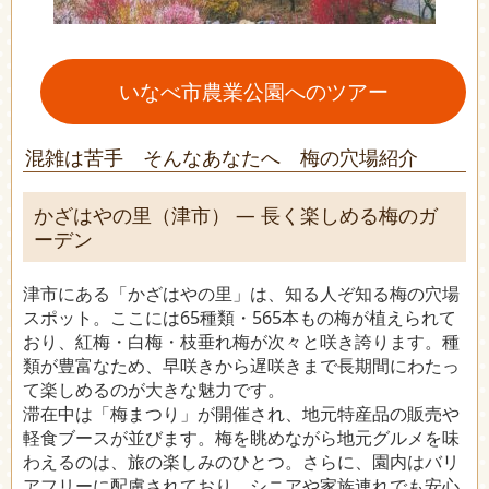
いなべ市農業公園へのツアー
混雑は苦手 そんなあなたへ 梅の穴場紹介
かざはやの里（津市） ― 長く楽しめる梅のガ
ーデン
津市にある「かざはやの里」は、知る人ぞ知る梅の穴場
スポット。ここには65種類・565本もの梅が植えられて
おり、紅梅・白梅・枝垂れ梅が次々と咲き誇ります。種
類が豊富なため、早咲きから遅咲きまで長期間にわたっ
て楽しめるのが大きな魅力です。
滞在中は「梅まつり」が開催され、地元特産品の販売や
軽食ブースが並びます。梅を眺めながら地元グルメを味
わえるのは、旅の楽しみのひとつ。さらに、園内はバリ
アフリーに配慮されており、シニアや家族連れでも安心