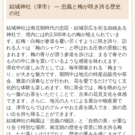
結城神社（津市） ― 忠義と梅が咲き誇る歴史
の社
結城神社は南北朝時代の忠臣・結城宗広を祀る由緒ある
神社で、境内には約2,500本もの梅が植えられていま
す。紅梅・白梅が参道を覆い尽くすように咲き誇り、訪
れる人々は「梅のシャワー」と呼ばれる圧巻の景観に包
まれます。梅の香りが漂う参道を歩けば、まるで春その
ものの中に身を置いているような感覚を味わえます。
滞在中の楽しみ方としては、毎年開催される「梅まつ
り」が大きな魅力です。期間中は地元の特産品販売や茶
会、雅楽の演奏などが行われ、花を愛でるだけでなく文
化的な体験も楽しめます。特に茶会では、梅を眺めなが
ら一服のお茶をいただくことで、古来の花見文化を体感
できます。さらに、地元の人々による屋台や物産展で
は、津市ならではのグルメやお土産を購入でき、旅の思
い出を持ち帰ることができます。
結城神社の梅園は「忠義の物語」と「自然の美」が重な
り合う特別な場所。南北朝の歴史を背景に咲き誇る梅
は、ただ美しいだけでなく、歴史の重みを感じさせてく