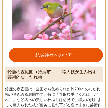
結城神社へのツアー
鈴鹿の森庭園（鈴鹿市） ― 職人技が生み出す
芸術的なしだれ梅
鈴鹿の森庭園は、全国から集められた約200本のしだれ
梅が咲き誇る庭園です。特に「呉服枝垂（くれはしだ
れ）」など名木の美しい枝ぶりは必見で、職人の技によ
って整えられた枝が優美に垂れ下がる姿はまさに芸術作