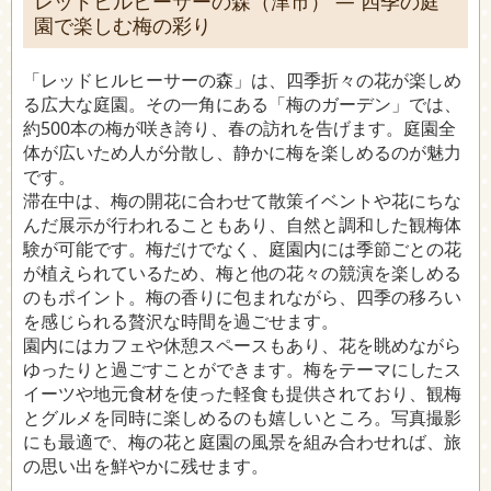
レッドヒルヒーサーの森（津市） ― 四季の庭
園で楽しむ梅の彩り
「レッドヒルヒーサーの森」は、四季折々の花が楽しめ
る広大な庭園。その一角にある「梅のガーデン」では、
約500本の梅が咲き誇り、春の訪れを告げます。庭園全
体が広いため人が分散し、静かに梅を楽しめるのが魅力
です。
滞在中は、梅の開花に合わせて散策イベントや花にちな
んだ展示が行われることもあり、自然と調和した観梅体
験が可能です。梅だけでなく、庭園内には季節ごとの花
が植えられているため、梅と他の花々の競演を楽しめる
のもポイント。梅の香りに包まれながら、四季の移ろい
を感じられる贅沢な時間を過ごせます。
園内にはカフェや休憩スペースもあり、花を眺めながら
ゆったりと過ごすことができます。梅をテーマにしたス
イーツや地元食材を使った軽食も提供されており、観梅
とグルメを同時に楽しめるのも嬉しいところ。写真撮影
にも最適で、梅の花と庭園の風景を組み合わせれば、旅
の思い出を鮮やかに残せます。