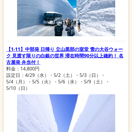
【1-11】中部発 日帰り 立山黒部の室堂 雪の大谷ウォー
ク 見渡す限りの白銀の世界 滞在時間90分以上確約！ 名
古屋発 弁当付！
料金：14,800円
設定日：4/29（水）・5/2（土）・5/3（日）・
5/4（月）・5/5（火）・5/6（水）・5/9（土）・
5/10（日）