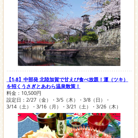
【1-8】中部発 北陸加賀で甘えび食べ放題！運（ツキ）
を招くうさぎとあわら温泉散策！
料金：10,500円
設定日：2/27（金）・3/5（木）・3/8（日）・
3/14（土）・3/16（月）・3/21（土）・3/26（木）