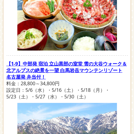
【1-9】中部発 宿泊 立山黒部の室堂 雪の大谷ウォーク＆
北アルプスの絶景を一望 白馬岩岳マウンテンリゾート
名古屋発 弁当付！
料金：28,800～34,800円
設定日：5/6（水）・5/16（土）・5/18（月）・
5/23（土）・5/27（水）・5/30（土）