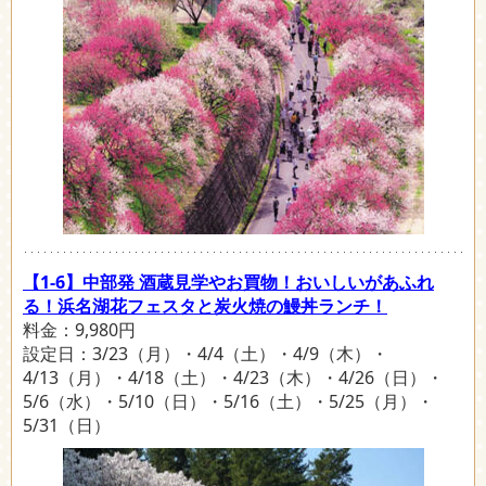
【1-6】中部発 酒蔵見学やお買物！おいしいがあふれ
る！浜名湖花フェスタと炭火焼の鰻丼ランチ！
料金：9,980円
設定日：3/23（月）・4/4（土）・4/9（木）・
4/13（月）・4/18（土）・4/23（木）・4/26（日）・
5/6（水）・5/10（日）・5/16（土）・5/25（月）・
5/31（日）