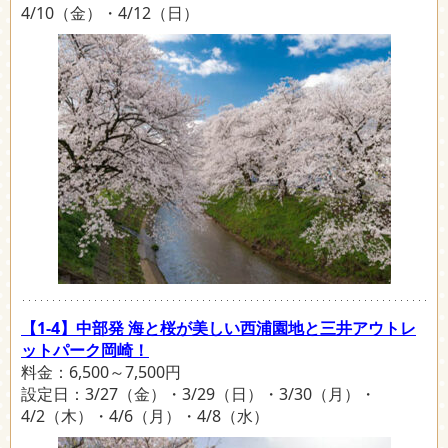
4/10（金）・4/12（日）
【1-4】中部発 海と桜が美しい西浦園地と三井アウトレ
ットパーク岡崎！
料金：6,500～7,500円
設定日：3/27（金）・3/29（日）・3/30（月）・
4/2（木）・4/6（月）・4/8（水）