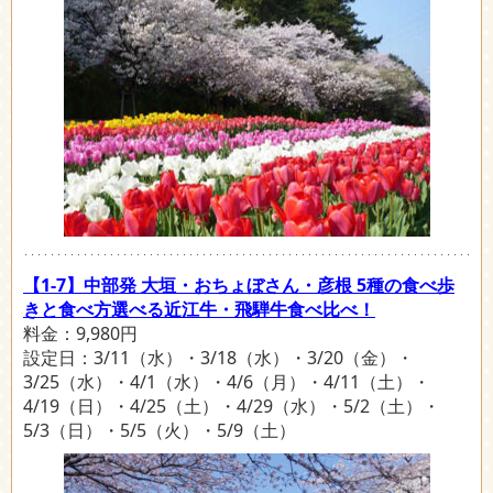
【1-7】中部発 大垣・おちょぼさん・彦根 5種の食べ歩
きと食べ方選べる近江牛・飛騨牛食べ比べ！
料金：9,980円
設定日：3/11（水）・3/18（水）・3/20（金）・
3/25（水）・4/1（水）・4/6（月）・4/11（土）・
4/19（日）・4/25（土）・4/29（水）・5/2（土）・
5/3（日）・5/5（火）・5/9（土）