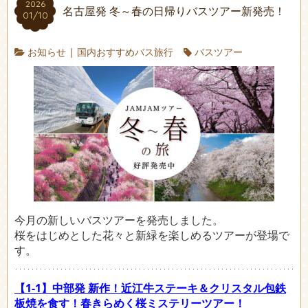
2026
名古屋発 冬～春の日帰りバスツアー新発売！
01/10
お知らせ
|
国内おすすめバス旅行
バスツアー
今月の新しいバスツアーを発売しました。
桜をはじめとした花々と新緑を楽しめるツアーが登場で
す。
【1-1】中部発 新作！近江牛ステーキ＆クリスタル包鉄
板焼を食す！春きらめく桜ミステリーツアー！