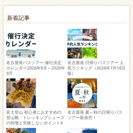
新着記事
名古屋発バスツアー 催行決定
名古屋発 日帰りバスツアー 人
カレンダー2026年8月～2026年
気ランキング（2026年7月18日
9月
版）
富士登山 初心者におすすめの
名古屋発 夏～秋の日帰りバス
登山靴・トレッキングシューズ
ツアー新発売！
の特徴と失敗しないポイント4
選