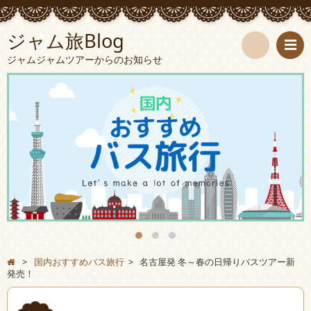
ジャム旅Blog
ジャムジャムツアーからのお知らせ
検
索
>
国内おすすめバス旅行
>
名古屋発 冬～春の日帰りバスツアー新
発売！