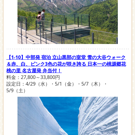
【1-10】中部発 宿泊 立山黒部の室堂 雪の大谷ウォーク
＆赤、白、ピンク3色の花が咲き誇る 日本一の桃源郷花
桃の里 名古屋発 弁当付！
料金：27,800～33,800円
設定日：4/29（水）・5/1（金）・5/7（木）・
5/9（土）