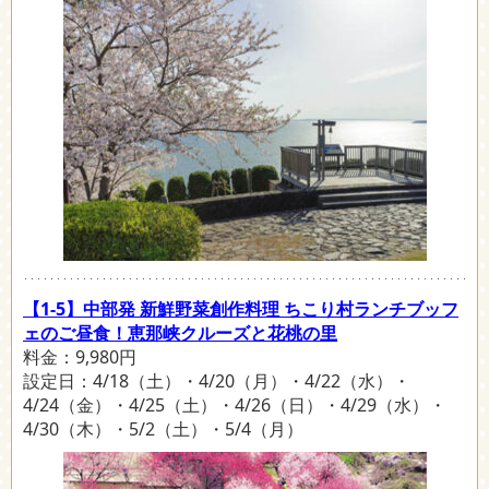
【1-5】中部発 新鮮野菜創作料理 ちこり村ランチブッフ
ェのご昼食！恵那峡クルーズと花桃の里
料金：9,980円
設定日：4/18（土）・4/20（月）・4/22（水）・
4/24（金）・4/25（土）・4/26（日）・4/29（水）・
4/30（木）・5/2（土）・5/4（月）