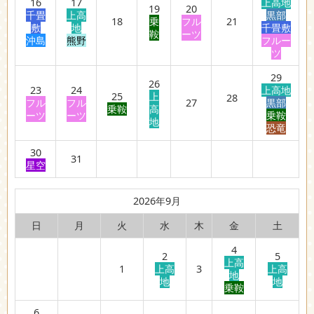
16
17
上高地
19
20
千畳
上高
黒部
18
乗
フル
21
敷
地
千畳敷
鞍
ーツ
沖島
熊野
フルー
ツ
29
26
23
24
上高地
25
上
28
フル
フル
27
黒部
乗鞍
高
ーツ
ーツ
乗鞍
地
恐竜
30
31
星空
2026年9月
日
月
火
水
木
金
土
4
2
5
上高
1
上高
3
上高
地
地
地
乗鞍
6