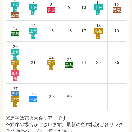
7
11
上高
8
12
上高
9
10
上高
地
貴船
恐竜
地
地
恐竜
14
18
13
上高
15
16
17
栗拾
19
乗鞍
地
い
20
上高
地
22
23
栗拾
21
栗拾
24
25
26
乗鞍
い
い
御在
所
27
黒部
28
29
30
栗拾
沖島
い
※黒字は花火大会ツアーです。
※満席の場合がございます。最新の空席状況は各リンク
先の商品ページをご覧ください。