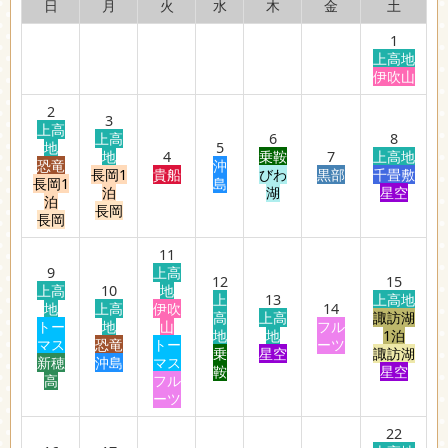
日
月
火
水
木
金
土
1
上高地
伊吹山
2
3
上高
上高
6
8
地
5
地
4
乗鞍
7
上高地
恐竜
沖
長岡1
貴船
びわ
黒部
千畳敷
長岡1
島
泊
湖
星空
泊
長岡
長岡
11
9
上高
12
15
上高
10
地
上
13
上高地
地
上高
伊吹
14
高
上高
諏訪湖
トー
地
山
フル
地
地
1泊
マス
恐竜
トー
ーツ
乗
星空
諏訪湖
新穂
沖島
マス
鞍
星空
高
フル
ーツ
22