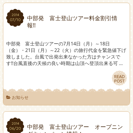
2014
2014
中部発 富士登山ツアー料金割引情
07/10
07/10
報!!
中部発 富士登山ツアーの7月14日（月）～18日
（金）・21日（月）～22（火）の旅行代金を緊急値下げ
致しました。台風で出発出来なかった方はチャンスで
す!!台風直後の天候の良い時期は山頂へ登頂出来る可 …
READ
READ
POST
POST
お知らせ
2014
2014
中部発 富士登山ツアー オープニン
06/20
06/20