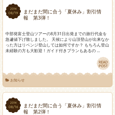
2014
2014
まだまだ間に合う「夏休み」割引情
08/19
08/19
報 第3弾！
中部発富士登山ツアーの8月31日出発までの旅行代金を
急遽値下げ致しました。 天候により山頂登山が出来なか
った方はリベンジ登山しては如何ですか？ もちろん登山
未経験の方も大歓迎！ガイド付きプランもあるの …
READ
READ
POST
POST
お知らせ
2014
2014
まだまだ間に合う「夏休み」割引情
08/16
08/16
報 第2弾！