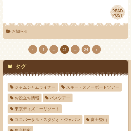
READ
READ
POST
POST
お知らせ
‹
1
…
21
…
24
›
タグ
ジャムジャムライナー
スキー・スノーボードツアー
お役立ち情報
バスツアー
東京ディズニーリゾート
ユニバーサル・スタジオ・ジャパン
富士登山
集合場所