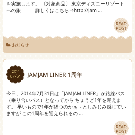
を実施します。 〔対象商品〕 東京ディズニーリゾート
への旅 ： 詳しくはこちら⇒http://jam …
READ
READ
POST
POST
お知らせ
2014
2014
JAMJAM LINER 1周年
07/31
07/31
今日、2014年7月31日は「JAMJAM LINER」が路線バス
（乗り合いバス）となってから ちょうど1年を迎えま
す。 早いもので1年が経つのかぁ～としみじみ感じてい
ますが この1周年を迎えられるの …
READ
READ
POST
POST