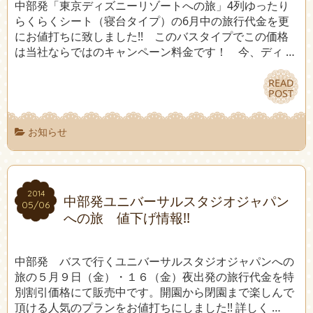
中部発「東京ディズニーリゾートへの旅」4列ゆったり
らくらくシート（寝台タイプ）の6月中の旅行代金を更
にお値打ちに致しました!! このバスタイプでこの価格
は当社ならではのキャンペーン料金です！ 今、ディ …
READ
READ
POST
POST
お知らせ
2014
2014
中部発ユニバーサルスタジオジャパン
05/06
05/06
への旅 値下げ情報!!
中部発 バスで行くユニバーサルスタジオジャパンへの
旅の５月９日（金）・１６（金）夜出発の旅行代金を特
別割引価格にて販売中です。開園から閉園まで楽しんで
頂ける人気のプランをお値打ちにしました!! 詳しく …