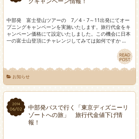
グキャンペーン情報！
中部発 富士登山ツアーの 7／4・7～11出発にてオー
プニングキャンペーンを実施いたします。旅行代金をキ
ャンペーン価格にて設定いたしました。この機会に日本
一の富士山登頂にチャレンジしてみては如何ですか …
READ
READ
POST
POST
お知らせ
2014
2014
中部発バスで行く「東京ディズニーリ
06/02
06/02
ゾートへの旅」 旅行代金値下げ情
報！