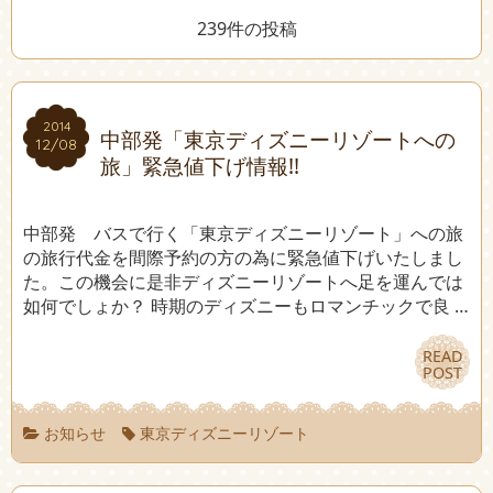
239件の投稿
2014
2014
中部発「東京ディズニーリゾートへの
12/08
12/08
旅」緊急値下げ情報!!
中部発 バスで行く「東京ディズニーリゾート」への旅
の旅行代金を間際予約の方の為に緊急値下げいたしまし
た。この機会に是非ディズニーリゾートへ足を運んでは
如何でしょか？ 時期のディズニーもロマンチックで良 …
READ
READ
POST
POST
お知らせ
東京ディズニーリゾート