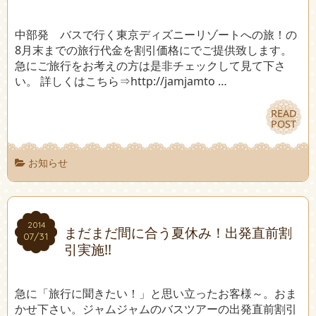
中部発 バスで行く東京ディズニーリゾートへの旅！の
8月末までの旅行代金を割引価格にでご提供致します。
急にご旅行をお考えの方は是非チェックして見て下さ
い。 詳しくはこちら⇒http://jamjamto …
READ
READ
POST
POST
お知らせ
2014
2014
まだまだ間に合う夏休み！出発直前割
07/31
07/31
引実施!!
急に「旅行に聞きたい！」と思い立ったお客様～。おま
かせ下さい。ジャムジャムのバスツアーの出発直前割引