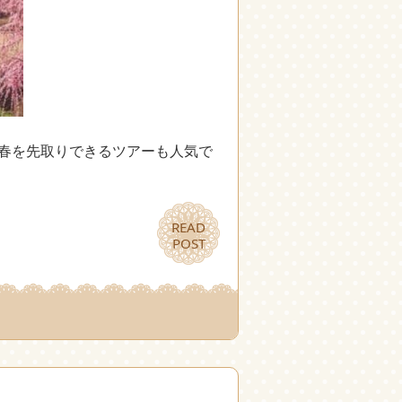
に春を先取りできるツアーも人気で
READ
READ
POST
POST