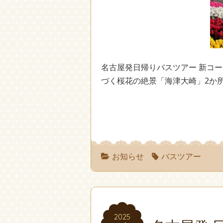
名古屋発日帰りバスツアー 新コー
づく桜花の絶景「海津大崎」2か所散策
お知らせ
バスツアー
2025
2025