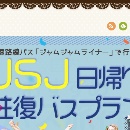
RSS
Fee
dly