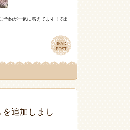
のご予約が一気に増えてます！※出
READ
READ
POST
POST
スを追加しまし