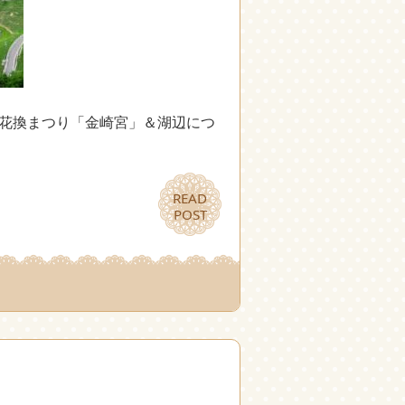
 花換まつり「金崎宮」＆湖辺につ
READ
READ
POST
POST