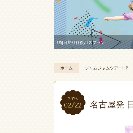
USJ日帰り往復バスプラン
ホーム
ジャムジャムツアーHP
2025
2025
名古屋発 
02/22
02/22