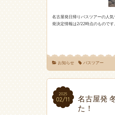
名古屋発日帰りバスツアーの人気ラ
発決定情報は2/22時点のもので
お知らせ
バスツアー
2025
2025
名古屋発 
02/11
02/11
た！