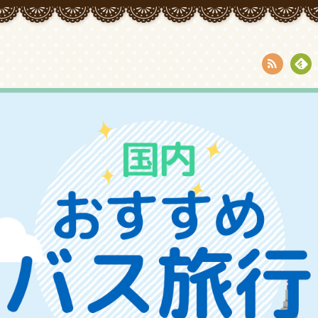
RSS
Fee
dly