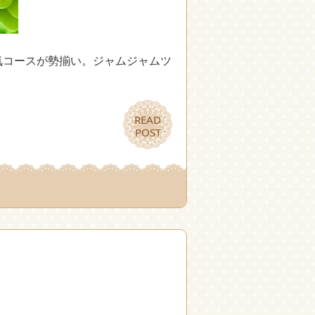
気コースが勢揃い。ジャムジャムツ
READ
READ
POST
POST