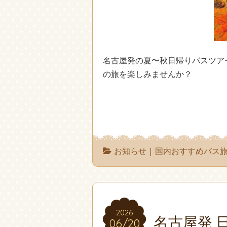
名古屋発の夏〜秋日帰りバスツア
の旅を楽しみませんか？
お知らせ
|
国内おすすめバス
2026
2026
名古屋発 
06/20
06/20