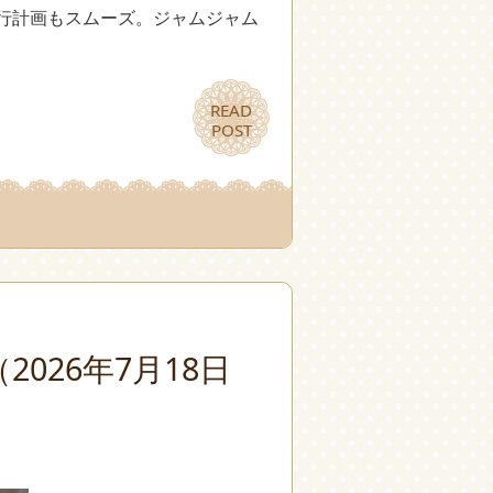
行計画もスムーズ。ジャムジャム
READ
READ
POST
POST
026年7月18日