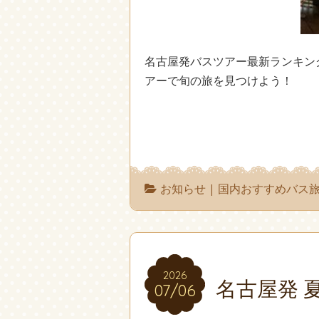
名古屋発バスツアー最新ランキン
アーで旬の旅を見つけよう！
お知らせ
|
国内おすすめバス
2026
2026
名古屋発 
07/06
07/06