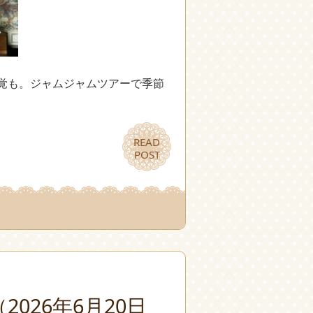
覚も。ジャムジャムツアーで季節
READ
READ
POST
POST
026年6月20日