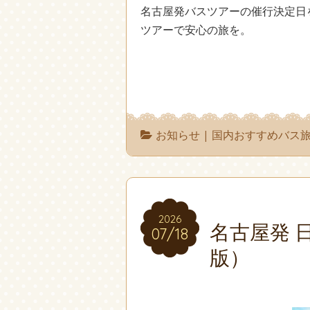
名古屋発バスツアーの催行決定日
ツアーで安心の旅を。
お知らせ
|
国内おすすめバス
2026
2026
名古屋発 
07/18
07/18
版）