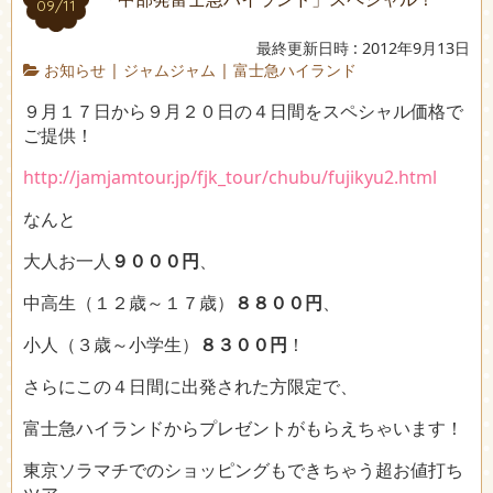
09/11
最終更新日時 : 2012年9月13日
お知らせ
|
ジャムジャム
|
富士急ハイランド
９月１７日から９月２０日の４日間をスペシャル価格で
ご提供！
http://jamjamtour.jp/fjk_tour/chubu/fujikyu2.html
なんと
大人お一人
９０００円
、
中高生（１２歳～１７歳）
８８００円
、
小人（３歳～小学生）
８３００円
！
さらにこの４日間に出発された方限定で、
富士急ハイランドからプレゼントがもらえちゃいます！
東京ソラマチでのショッピングもできちゃう超お値打ち