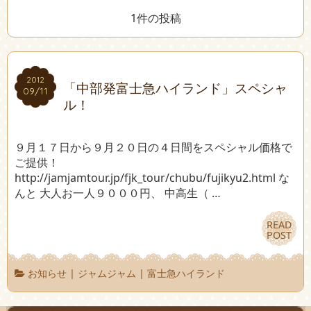
1件の投稿
2012
2012
「中部発富士急ハイランド」スペシャ
09/11
09/11
ル！
９月１７日から９月２０日の４日間をスペシャル価格で
ご提供！
http://jamjamtour.jp/fjk_tour/chubu/fujikyu2.html な
んと 大人お一人９０００円、 中高生（ …
READ
READ
POST
POST
お知らせ
|
ジャムジャム
|
富士急ハイランド