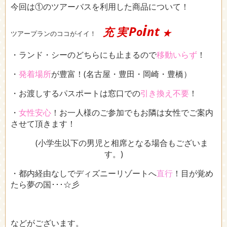
今回は①のツアーバスを利用した商品について！
i
P
nt
充 実
o
★
ツアープランのココがイイ！
・ランド・シーのどちらにも止まるので
移動いらず
！
・
発着場所
が豊富！(名古屋・豊田・岡崎・豊橋）
・お渡しするパスポートは窓口での
引き換え不要
！
・
女性安心
！お一人様のご参加でもお隣は女性でご案内
させて頂きます！
(小学生以下の男児と相席となる場合もございま
す。)
・都内経由なしでディズニーリゾートへ
直行
！目が覚め
たら夢の国･･･☆彡
などがございます。