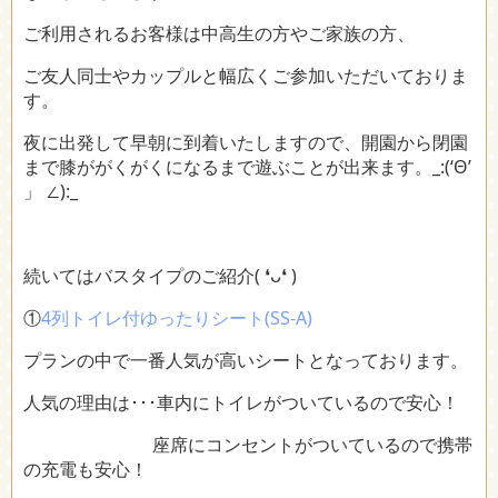
ご利用されるお客様は中高生の方やご家族の方、
ご友人同士やカップルと幅広くご参加いただいておりま
す。
夜に出発して早朝に到着いたしますので、開園から閉園
まで膝ががくがくになるまで遊ぶことが出来ます。_:(‘Θ’
」 ∠):_
続いてはバスタイプのご紹介( ❛ᴗ❛ )
①
4列トイレ付ゆったりシート(SS-A)
プランの中で一番人気が高いシートとなっております。
人気の理由は･･･車内にトイレがついているので安心！
座席にコンセントがついているので携帯
の充電も安心！