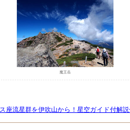
魔王岳
セウス座流星群を伊吹山から！星空ガイド付解