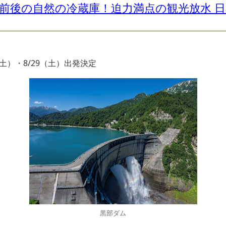
15℃前後の自然の冷蔵庫！迫力満点の観光放水 
2（土）・8/29（土）出発決定
黒部ダム