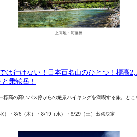
上高地・河童橋
ーでは行けない！日本百名山のひとつ！標高2,
ンと乗鞍岳！
一標高の高いバス停からの絶景ハイキングを満喫する旅。どこ
9（水）・8/6（木）・8/19（水）・8/29（土）出発決定