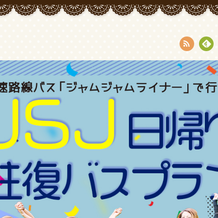
RSS
Fee
dly