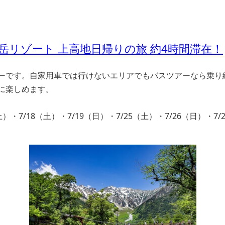
山岳リゾート 上高地日帰りの旅 約4時間滞在！
ーです。自家用車では行けないエリアでもバスツアーなら乗り
に楽しめます。
（土）・7/18（土）・7/19（日）・7/25（土）・7/26（日）・7