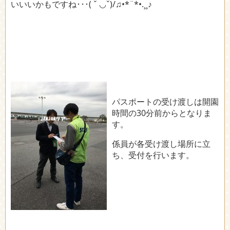
いいいかもですね･･･( ˇ ◡ˇ)/♫•*¨*•.¸¸♪
パスポートの受け渡しは開園
時間の30分前からとなりま
す。
係員が各受け渡し場所に立
ち、受付を行います。