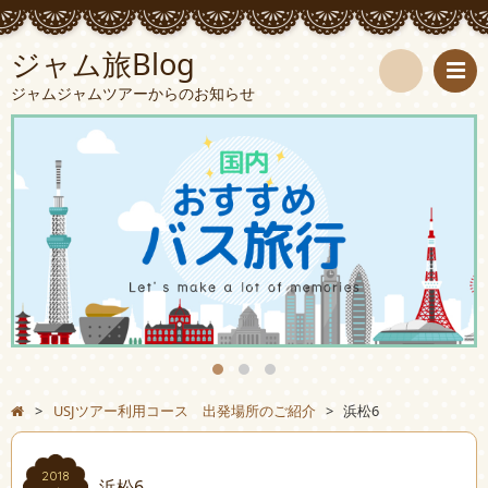
ジャム旅Blog
ジャムジャムツアーからのお知らせ
検
索
>
USJツアー利用コース 出発場所のご紹介
>
浜松6
2018
浜松6