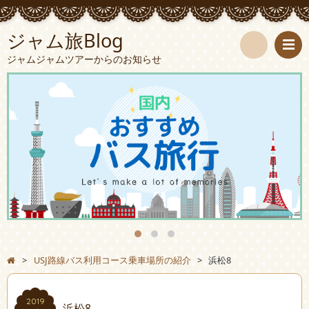
ジャム旅Blog
ジャムジャムツアーからのお知らせ
検
索
>
USJ路線バス利用コース乗車場所の紹介
>
浜松8
2019
浜松8