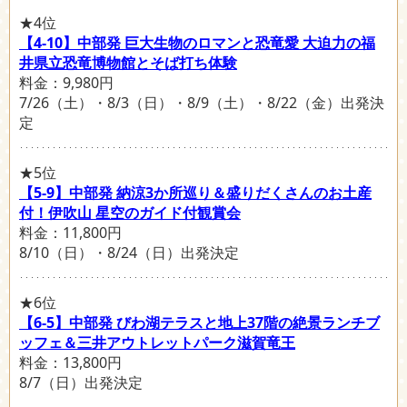
★4位
【4-10】中部発 巨大生物のロマンと恐竜愛 大迫力の福
井県立恐竜博物館とそば打ち体験
料金：9,980円
7/26（土）・8/3（日）・8/9（土）・8/22（金）出発決
定
★5位
【5-9】中部発 納涼3か所巡り＆盛りだくさんのお土産
付！伊吹山 星空のガイド付観賞会
料金：11,800円
8/10（日）・8/24（日）出発決定
★6位
【6-5】中部発 びわ湖テラスと地上37階の絶景ランチブ
ッフェ＆三井アウトレットパーク滋賀竜王
料金：13,800円
8/7（日）出発決定