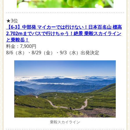
★3位
【6-3】中部発 マイカーでは行けない！日本百名山 標高
2,702mまでバスで行けちゃう！絶景 乗鞍スカイライン
と乗鞍岳！
料金：7,900円
8/6（水）・8/29（金）・9/3（水）出発決定
乗鞍スカイライン