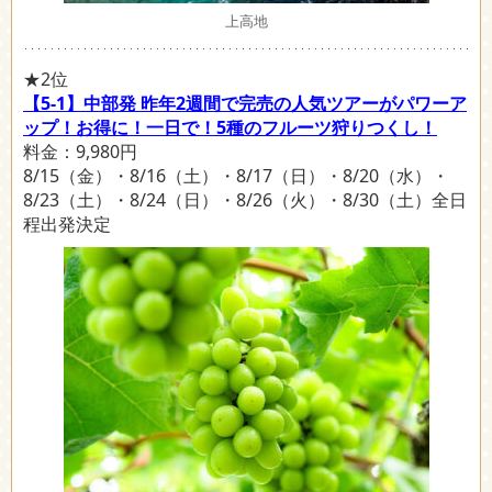
上高地
★2位
【5-1】中部発 昨年2週間で完売の人気ツアーがパワーア
ップ！お得に！一日で！5種のフルーツ狩りつくし！
料金：9,980円
8/15（金）・8/16（土）・8/17（日）・8/20（水）・
8/23（土）・8/24（日）・8/26（火）・8/30（土）全日
程出発決定