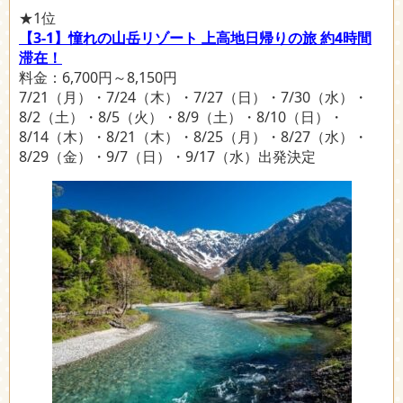
★1位
【3-1】憧れの山岳リゾート 上高地日帰りの旅 約4時間
滞在！
料金：6,700円～8,150円
7/21（月）・7/24（木）・7/27（日）・7/30（水）・
8/2（土）・8/5（火）・8/9（土）・8/10（日）・
8/14（木）・8/21（木）・8/25（月）・8/27（水）・
8/29（金）・9/7（日）・9/17（水）出発決定