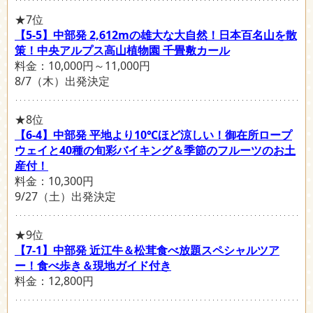
★7位
【5-5】中部発 2,612mの雄大な大自然！日本百名山を散
策！中央アルプス高山植物園 千畳敷カール
料金：10,000円～11,000円
8/7（木）出発決定
★8位
【6-4】中部発 平地より10℃ほど涼しい！御在所ロープ
ウェイと40種の旬彩バイキング＆季節のフルーツのお土
産付！
料金：10,300円
9/27（土）出発決定
★9位
【7-1】中部発 近江牛＆松茸食べ放題スペシャルツア
ー！食べ歩き＆現地ガイド付き
料金：12,800円