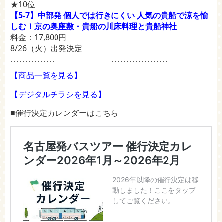
★10位
【5-7】中部発 個人では行きにくい 人気の貴船で涼を愉
しむ！京の奥座敷・貴船の川床料理と貴船神社
料金：17,800円
8/26（火）出発決定
【商品一覧を見る】
【デジタルチラシを見る】
■催行決定カレンダーはこちら